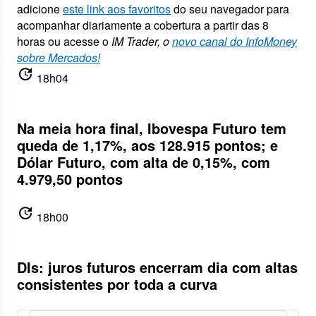
adicione
este link aos favoritos
do seu navegador para
acompanhar diariamente a cobertura a partir das 8
horas ou acesse o
IM Trader, o
novo canal do InfoMoney
sobre Mercados!
update
18h04
Na meia hora final, Ibovespa Futuro tem
queda de 1,17%, aos 128.915 pontos; e
Dólar Futuro, com alta de 0,15%, com
4.979,50 pontos
update
18h00
DIs: juros futuros encerram dia com altas
consistentes por toda a curva