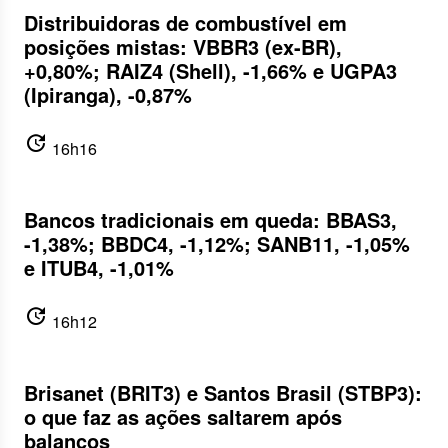
Distribuidoras de combustível em
posições mistas: VBBR3 (ex-BR),
+0,80%; RAIZ4 (Shell), -1,66% e UGPA3
(Ipiranga), -0,87%
update
16h16
Bancos tradicionais em queda: BBAS3,
-1,38%; BBDC4, -1,12%; SANB11, -1,05%
e ITUB4, -1,01%
update
16h12
Brisanet (BRIT3) e Santos Brasil (STBP3):
o que faz as ações saltarem após
balanços