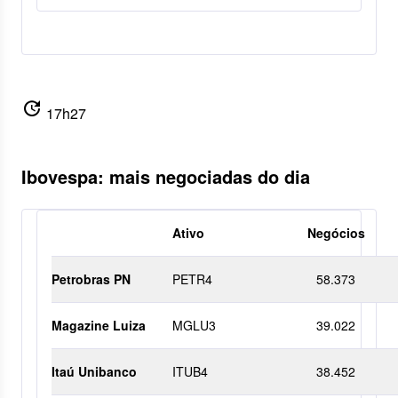
update
17h27
Ibovespa: mais negociadas do dia
Ativo
Negócios
Petrobras PN
PETR4
58.373
Magazine Luiza
MGLU3
39.022
Itaú Unibanco
ITUB4
38.452