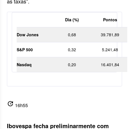
as taxas”.
Dia (%)
Pontos
Dow Jones
0,68
39.781,89
S&P 500
0,32
5.241,48
Nasdaq
0,20
16.401,84
update
16h55
Ibovespa fecha preliminarmente com