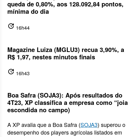
queda de 0,80%, aos 128.092,84 pontos,
mínima do dia
update
16h44
Magazine Luiza (MGLU3) recua 3,90%, a
R$ 1,97, nestes minutos finais
update
16h43
Boa Safra (SOJA3): Após resultados do
4T23, XP classifica a empresa como “joia
escondida no campo)
A XP avalia que a Boa Safra (
SOJA3
) superou o
desempenho dos players agrícolas listados em