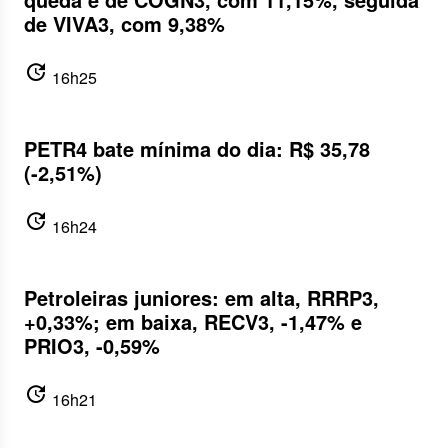
de VIVA3, com 9,38%
update
16h25
PETR4 bate mínima do dia: R$ 35,78
(-2,51%)
update
16h24
Petroleiras juniores: em alta, RRRP3,
+0,33%; em baixa, RECV3, -1,47% e
PRIO3, -0,59%
update
16h21