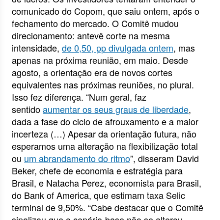
comunicado do Copom, que saiu ontem, após o
fechamento do mercado. O Comitê mudou
direcionamento: antevê corte na mesma
intensidade,
de 0,50, pp divulgada ontem
, mas
apenas na próxima reunião, em maio. Desde
agosto, a orientação era de novos cortes
equivalentes nas próximas reuniões, no plural.
Isso fez diferença. “Num geral, faz
sentido
aumentar os seus graus de liberdade
,
dada a fase do ciclo de afrouxamento e a maior
incerteza (…) Apesar da orientação futura, não
esperamos uma alteração na flexibilização total
ou
um abrandamento do ritmo
”, disseram David
Beker, chefe de economia e estratégia para
Brasil, e Natacha Perez, economista para Brasil,
do Bank of America, que estimam taxa Selic
terminal de 9,50%. “Cabe destacar que o Comitê
sinalizou que o cenário-base não se alterou