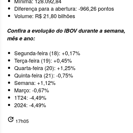
Mínima: 128.092,84
Diferença para a abertura: -966,26 pontos
Volume: R$ 21,80 bilhões
Confira a evolução do IBOV durante a semana,
mês e ano:
Segunda-feira (18): +0,17%
Terça-feira (19): +0,45%
Quarta-feira (20): +1,25%
Quinta-feira (21): -0,75%
Semana: +1,12%
Março: -0,67%
1T24: -4,49%
2024: -4,49%
update
17h05