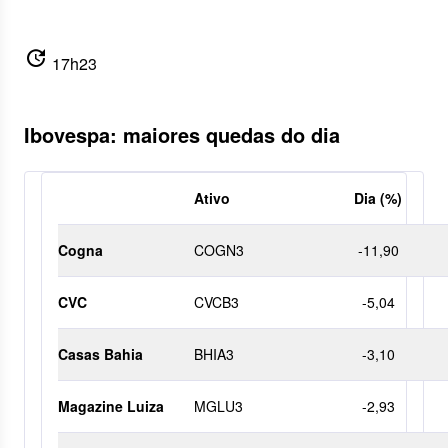
update
17h23
Ibovespa: maiores quedas do dia
Ativo
Dia (%)
Cogna
COGN3
-11,90
CVC
CVCB3
-5,04
Casas Bahia
BHIA3
-3,10
Magazine Luiza
MGLU3
-2,93