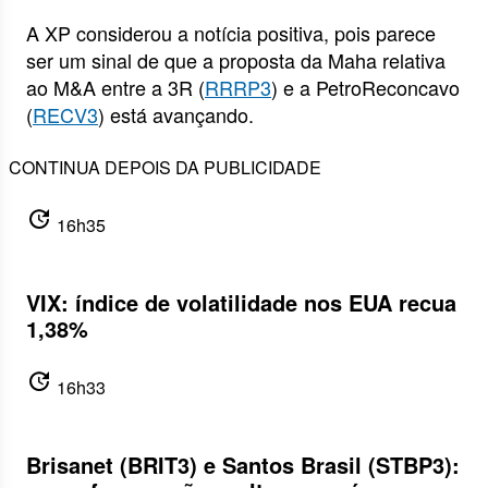
A XP considerou a notícia positiva, pois parece
ser um sinal de que a proposta da Maha relativa
ao M&A entre a 3R (
RRRP3
) e a PetroReconcavo
(
RECV3
) está avançando.
CONTINUA DEPOIS DA PUBLICIDADE
update
16h35
VIX: índice de volatilidade nos EUA recua
1,38%
update
16h33
Brisanet (BRIT3) e Santos Brasil (STBP3):