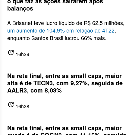
o que faz as ações saltarem após
balanços
A Brisanet teve lucro líquido de R$ 62,5 milhões,
um aumento de 104,9% em relação ao 4T22
,
enquanto Santos Brasil lucrou 66% mais.
update
16h29
Na reta final, entre as small caps, maior
alta é de TECN3, com 9,27%, seguida de
AALR3, com 8,03%
update
16h28
Na reta final, entre as small caps, maior
queda é de COGN3, com 11,15%, seguida