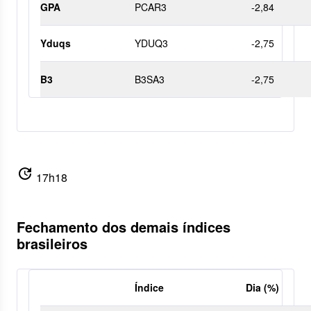
GPA
PCAR3
-2,84
Yduqs
YDUQ3
-2,75
B3
B3SA3
-2,75
update
17h18
Fechamento dos demais índices
brasileiros
Índice
Dia (%)