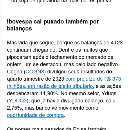
– ou seja de que ainda há mais cortes por vir.
Ibovespa cai puxado também por
balanços
Mas vida que segue, porque os balanços do 4T23
continuam chegando. Dentre os muitos que
pipocaram após o fechamento do mercado de
ontem, um se destacou, mas pelo lado negativo.
Cogna (
COGN3
) divulgou seus resultados do
quarto trimestre de 2023
com prejuízo de R$ 373
milhões, em razão de efeito tributário
, e as ações
despencaram 11,90%. No mesmo setor, Yduqs
(
YDUQ3
), que já havia divulgado balanço, caiu
2,75%, mas banco vê movimento como
oportunidade de compra
.
Os nomes mais pesados da Bolsa também