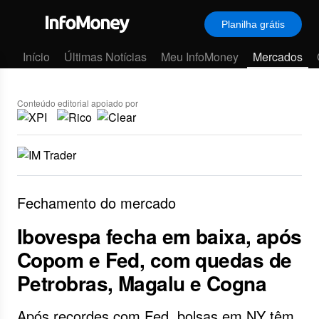
Planilha grátis
Menu
Início
Últimas Notícias
Meu InfoMoney
Mercados
Conteúdo editorial apoiado por
Fechamento do mercado
Ibovespa fecha em baixa, após
Copom e Fed, com quedas de
Petrobras, Magalu e Cogna
Após recordes com Fed, bolsas em NY têm