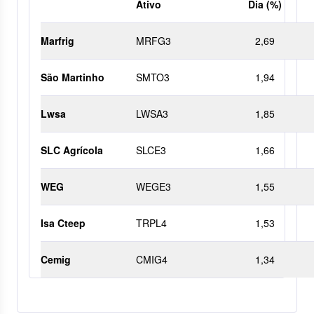
Ativo
Dia (%)
Marfrig
MRFG3
2,69
São Martinho
SMTO3
1,94
Lwsa
LWSA3
1,85
SLC Agrícola
SLCE3
1,66
WEG
WEGE3
1,55
Isa Cteep
TRPL4
1,53
Cemig
CMIG4
1,34