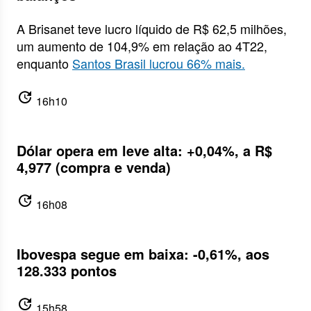
A Brisanet teve lucro líquido de R$ 62,5 milhões,
um aumento de 104,9% em relação ao 4T22,
enquanto
Santos Brasil lucrou 66% mais.
update
16h10
Dólar opera em leve alta: +0,04%, a R$
4,977 (compra e venda)
update
16h08
Ibovespa segue em baixa: -0,61%, aos
128.333 pontos
update
15h58