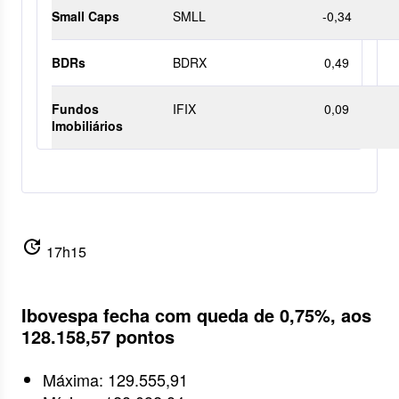
Small Caps
SMLL
-0,34
BDRs
BDRX
0,49
Fundos
IFIX
0,09
Imobiliários
update
17h15
Ibovespa fecha com queda de 0,75%, aos
128.158,57 pontos
Máxima: 129.555,91