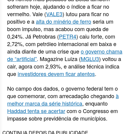
sofreram hoje, ajudando o índice a ficar no
vermelho. Vale (
VALE3
) lutou para ficar no
positivo e a
alta do minério de ferro
seria um
boom impulso, mas acabou com queda de
0,24%. Já Petrobras (
PETR4
) caiu forte, com
2,72%, com petróleo internacional em baixa e
ainda diante de uma crise que
o governo chama
de “artificial”
. Magazine Luiza (
MGLU3
) voltou a
cair, agora com 2,93%, e análise técnica indica
que
investidores devem ficar atentos
.
No campo dos dados, o governo federal tem o
que comemorar, com arrecadação chegando
à
melhor marca da série histórica
, enquanto
Haddad tenta se acertar
com o Congresso em
impasse sobre previdência de municípios.
CONTINUA DEPOIS DA PUBLICIDADE