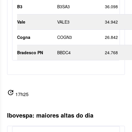
B3
B3SA3
36.098
Vale
VALE3
34.942
Cogna
COGN3
26.842
Bradesco PN
BBDC4
24.768
update
17h25
Ibovespa: maiores altas do dia