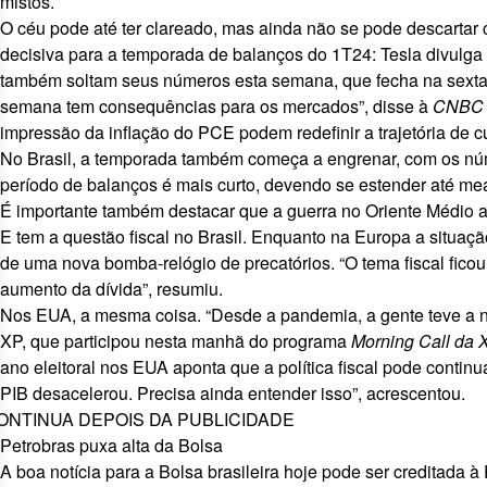
mistos.
O céu pode até ter clareado, mas ainda não se pode descartar 
decisiva para a temporada de balanços do 1T24: Tesla divulga 
também soltam seus números esta semana, que fecha na sexta (2
semana tem consequências para os mercados”, disse à
CNBC
impressão da inflação do PCE podem redefinir a trajetória de
No Brasil,
a temporada também começa a engrenar
, com os nú
período de balanços é mais curto, devendo se estender até me
É importante também destacar que a guerra no Oriente Médio 
E tem a questão fiscal no Brasil. Enquanto na Europa
a situaçã
de uma nova bomba-relógio de precatórios
. “O tema fiscal fi
aumento da dívida”, resumiu.
Nos EUA, a mesma coisa. “Desde a pandemia, a gente teve a no
XP, que participou nesta manhã do programa
Morning Call da 
ano eleitoral nos EUA aponta que a política fiscal pode conti
PIB desacelerou. Precisa ainda entender isso”, acrescentou.
ONTINUA DEPOIS DA PUBLICIDADE
Petrobras puxa alta da Bolsa
A boa notícia para a Bolsa brasileira hoje pode ser creditada à 