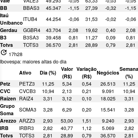
Vale
VALE3
49.293
-0,05
63,33
-0,03
-0,05
BB
BBAS3
45.347
-1,15
27,39
-0,32
-1,15
Itaú
ITUB4
44.254
-0,06
31,53
-0,02
-0,06
Unibanco
Gerdau
GGBR4
43.704
2,08
19,62
0,40
2,08
B3
B3SA3
39.458
0,81
11,27
0,09
0,81
Totvs
TOTS3
36.570
2,81
28,89
0,79
2,81
update
17h28
Ibovespa: maiores altas do dia
Valor
Variação
Seman
Ativo
Dia (%)
Negócios
(R$)
(R$)
(%)
Petz
PETZ3
11,25
5,34
0,54
26.513
11,25
CVC
CVCB3
10,94
2,13
0,21
9.091
10,94
Raízen
RAIZ4
3,31
3,12
0,10
18.025
3,31
Grupo
SOMA3
3,28
6,29
0,20
15.541
3,28
Soma
Arezzo
ARZZ3
2,93
53,00
1,51
9.240
2,93
IRB
IRBR3
2,82
40,77
1,12
5.069
2,82
Totvs
TOTS3
2,81
28,89
0,79
36.570
2,81