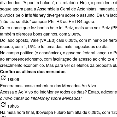
dividendos. “A poeira baixou”, diz relatório. Hoje, o presidente
segue agora para a Assembleia Geral de Acionistas, marcada par
ouvidos pelo
InfoMoney
divergem sobre o assunto. De um lado
“não faz sentido” comprar PETR3 ou PETR4 agora.
Outro nome que fez bonito hoje foi Petz, mais uma vez Petz (
P
também ofereceu bons ganhos, com 2,08%.
Do lado oposto, Vale (
VALE3
) caiu 0,05%,
com minério de ferr
recuou, com 1,15%, e foi uma das mais negociadas do dia.
No campo político (e econômico), o governo federal lançou o Pr
ao empreendedorismo
, com facilitação de acesso ao crédito 
crescimento econômico
. Mas para ver os efeitos da proposta e
Confira as últimas dos mercados
update
18h06
Encerramos nossa cobertura dos Mercados Ao Vivo
Acessa o Ao Vivo do InfoMoney todos os dias? Então, adicion
o
novo canal do InfoMoney sobre Mercados!
update
18h05
Na meia hora final, Ibovespa Futuro tem alta de 0,25%, com 1