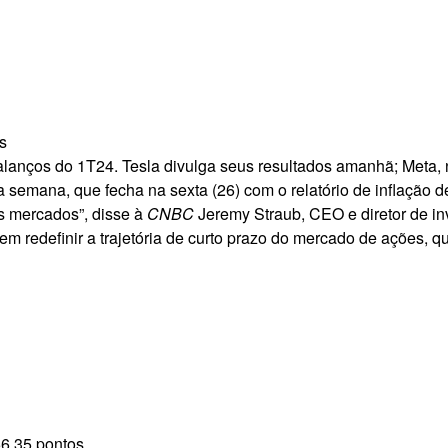
s
nços do 1T24. Tesla divulga seus resultados amanhã; Meta, na 
emana, que fecha na sexta (26) com o relatório de inflação de
s mercados”, disse à
CNBC
Jeremy Straub, CEO e diretor de i
m redefinir a trajetória de curto prazo do mercado de ações, 
56,35 pontos