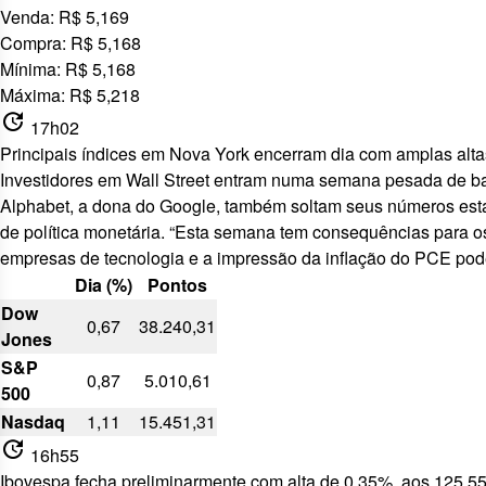
Venda: R$ 5,169
Compra: R$ 5,168
Mínima: R$ 5,168
Máxima: R$ 5,218
update
17h02
Principais índices em Nova York encerram dia com amplas alta
Investidores em Wall Street entram numa semana pesada de bala
Alphabet, a dona do Google, também soltam seus números esta s
de política monetária. “Esta semana tem consequências para o
empresas de tecnologia e a impressão da inflação do PCE pode
Dia (%)
Pontos
Dow
0,67
38.240,31
Jones
S&P
0,87
5.010,61
500
Nasdaq
1,11
15.451,31
update
16h55
Ibovespa fecha preliminarmente com alta de 0,35%, aos 125.5