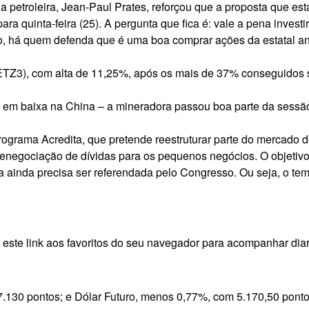
 da petroleira, Jean-Paul Prates, reforçou que
a proposta que est
a quinta-feira (25). A pergunta que fica é:
vale a pena investi
, há quem defenda que é uma boa comprar ações da estatal ante
ETZ3
), com alta de 11,25%, após os mais de 37% conseguidos s
o em baixa na China
– a mineradora passou boa parte da sessão
ograma Acredita, que pretende reestruturar parte do mercado de
e renegociação de dívidas para os pequenos negócios. O objetiv
la ainda precisa ser referendada pelo Congresso. Ou seja, o tem
e
este link aos favoritos
do seu navegador para acompanhar diari
27.130 pontos; e Dólar Futuro, menos 0,77%, com 5.170,50 pont