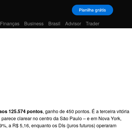
Planilha grátis
 Finanças
Business
Brasil
Advisor
Trader
 aos 125.574 pontos
, ganho de 450 pontos. É a terceira vitória
 parece clarear no centro da São Paulo – e em Nova York,
9%, a R$ 5,16, enquanto os DIs (juros futuros) operaram