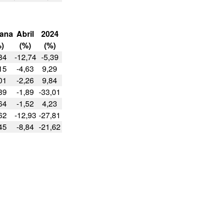
ana
Abril
2024
)
(%)
(%)
84
-12,74
-5,39
15
-4,63
9,29
01
-2,26
9,84
89
-1,89
-33,01
64
-1,52
4,23
62
-12,93
-27,81
45
-8,84
-21,62