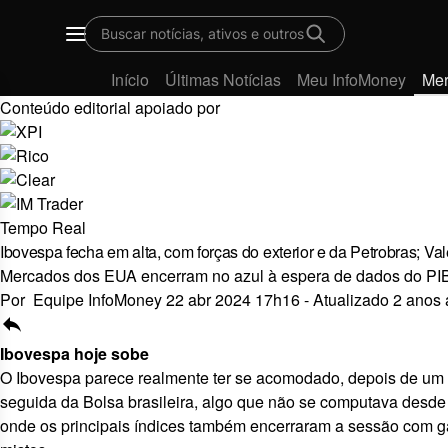
Buscar notícias, ativos e outros
Menu
Início
Últimas Notícias
Meu InfoMoney
Me
Conteúdo editorial apoiado por
Tempo Real
Ibovespa fecha em alta, com forças do exterior e da Petrobras; Va
Mercados dos EUA encerram no azul à espera de dados do PIB
Por
Equipe InfoMoney
22 abr 2024 17h16
-
Atualizado 2 anos 
reply
Ibovespa hoje sobe
O Ibovespa parece realmente ter se acomodado, depois de um 
seguida da Bolsa brasileira, algo que não se computava desde
onde os principais índices também encerraram a sessão com g