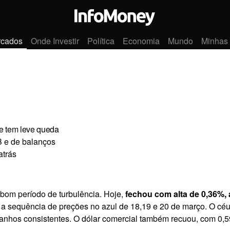
rcados
Onde Investir
Política
Economia
Mundo
Minhas
le tem leve queda
 e de balanços
atrás
bom período de turbulência. Hoje,
fechou com alta de 0,36%,
 a sequência de preções no azul de 18,19 e 20 de março. O céu
anhos consistentes. O dólar comercial
também recuou
, com 0,5