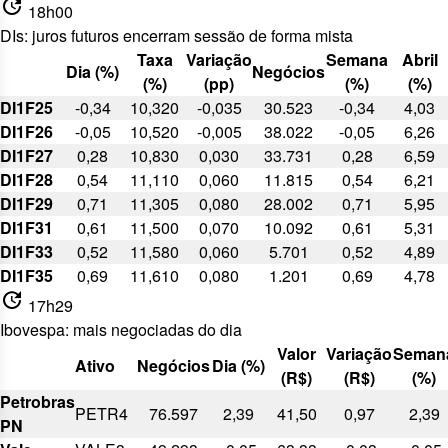
update
18h00
DIs: juros futuros encerram sessão de forma mista
Taxa
Variação
Semana
Abril
Dia (%)
Negócios
(%)
(pp)
(%)
(%)
DI1F25
-0,34
10,320
-0,035
30.523
-0,34
4,03
DI1F26
-0,05
10,520
-0,005
38.022
-0,05
6,26
DI1F27
0,28
10,830
0,030
33.731
0,28
6,59
DI1F28
0,54
11,110
0,060
11.815
0,54
6,21
DI1F29
0,71
11,305
0,080
28.002
0,71
5,95
DI1F31
0,61
11,500
0,070
10.092
0,61
5,31
DI1F33
0,52
11,580
0,060
5.701
0,52
4,89
DI1F35
0,69
11,610
0,080
1.201
0,69
4,78
update
17h29
Ibovespa: mais negociadas do dia
Valor
Variação
Seman
Ativo
Negócios
Dia (%)
(R$)
(R$)
(%)
Petrobras
PETR4
76.597
2,39
41,50
0,97
2,39
PN