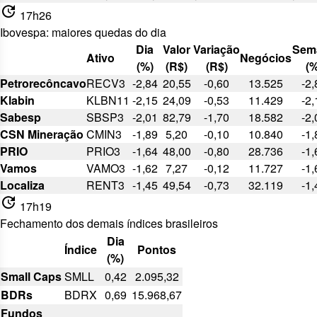
update
17h26
Ibovespa: maiores quedas do dia
Dia
Valor
Variação
Sem
Ativo
Negócios
(%)
(R$)
(R$)
(%
Petrorecôncavo
RECV3
-2,84
20,55
-0,60
13.525
-2,
Klabin
KLBN11
-2,15
24,09
-0,53
11.429
-2,
Sabesp
SBSP3
-2,01
82,79
-1,70
18.582
-2,
CSN Mineração
CMIN3
-1,89
5,20
-0,10
10.840
-1,
PRIO
PRIO3
-1,64
48,00
-0,80
28.736
-1,
Vamos
VAMO3
-1,62
7,27
-0,12
11.727
-1,
Localiza
RENT3
-1,45
49,54
-0,73
32.119
-1,
update
17h19
Fechamento dos demais índices brasileiros
Dia
Índice
Pontos
(%)
Small Caps
SMLL
0,42
2.095,32
BDRs
BDRX
0,69
15.968,67
Fundos