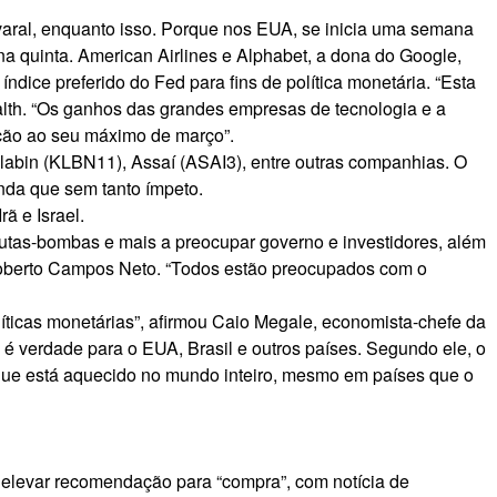
 varal, enquanto isso. Porque nos EUA, se inicia uma semana
na quinta. American Airlines e Alphabet, a dona do Google,
dice preferido do Fed para fins de política monetária. “Esta
lth. “Os ganhos das grandes empresas de tecnologia e a
ação ao seu máximo de março”.
Klabin (
KLBN11
), Assaí (
ASAI3
), entre outras companhias. O
nda que sem tanto ímpeto.
rã e Israel
.
autas-bombas e mais a preocupar governo e investidores,
além
, Roberto Campos Neto. “Todos estão preocupados com o
íticas monetárias”, afirmou Caio Megale, economista-chefe da
o é verdade para o EUA, Brasil e outros países. Segundo ele, o
o, que está aquecido no mundo inteiro, mesmo em países que o
I
elevar recomendação para “compra”
, com notícia de