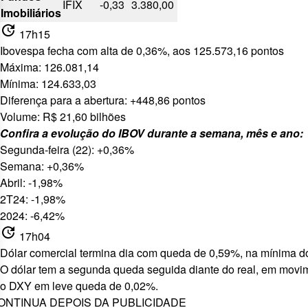
IFIX
-0,33
3.380,00
Imobiliários
update
17h15
Ibovespa fecha com alta de 0,36%, aos 125.573,16 pontos
Máxima: 126.081,14
Mínima: 124.633,03
Diferença para a abertura: +448,86 pontos
Volume: R$ 21,60 bilhões
Confira a evolução do IBOV durante a semana, mês e ano:
Segunda-feira (22): +0,36%
Semana: +0,36%
Abril: -1,98%
2T24: -1,98%
2024: -6,42%
update
17h04
Dólar comercial termina dia com queda de 0,59%, na mínima d
O dólar tem a segunda queda seguida diante do real, em movi
o DXY em leve queda de 0,02%.
ONTINUA DEPOIS DA PUBLICIDADE