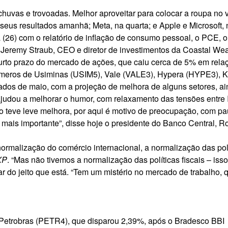
chuvas e trovoadas. Melhor aproveitar para colocar a roupa no
seus resultados amanhã; Meta, na quarta; e Apple e Microsoft, 
6) com o relatório de inflação de consumo pessoal, o PCE, o ín
Jeremy Straub, CEO e diretor de investimentos da Coastal Wea
 curto prazo do mercado de ações, que caiu cerca de 5% em rel
meros de Usiminas (
USIM5
), Vale (
VALE3
), Hypera (
HYPE3
), 
ados de maio, com a projeção de melhora de alguns setores, ai
ajudou a melhorar o humor,
com relaxamento das tensões entre I
o teve leve melhora
, por aqui é motivo de preocupação, com p
cou mais importante”, disse hoje o presidente do Banco Central
rmalização do comércio internacional, a normalização das pol
XP
. “Mas não tivemos a normalização das políticas fiscais – iss
nuar do jeito que está. “Tem um mistério no mercado de trabalh
Petrobras (
PETR4
), que disparou 2,39%, após o Bradesco BB