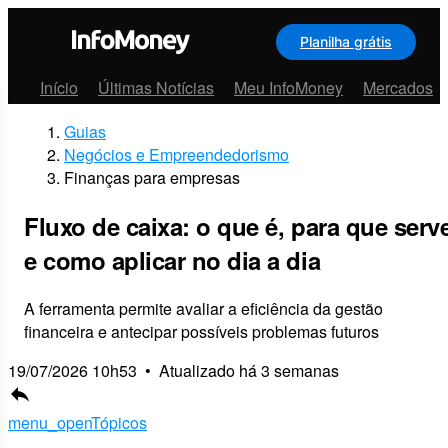
Planilha grátis
Menu
Início
Últimas Notícias
Meu InfoMoney
Mercados
Guias
Negócios e Empreendedorismo
Finanças para empresas
Fluxo de caixa: o que é, para que serv
e como aplicar no dia a dia
A ferramenta permite avaliar a eficiência da gestão
financeira e antecipar possíveis problemas futuros
19/07/2026 10h53
•
Atualizado há 3 semanas
reply
menu_open
Tópicos