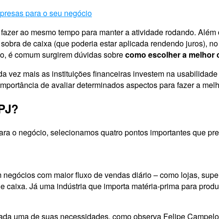
resas para o seu negócio
 fazer ao mesmo tempo para manter a atividade rodando. Além 
sobra de caixa (que poderia estar aplicada rendendo juros), no 
cado, é comum surgirem dúvidas sobre
como escolher a melhor 
ada vez mais as instituições financeiras investem na usabilida
 importância de avaliar determinados aspectos para fazer a melh
 PJ?
 para o negócio, selecionamos quatro pontos importantes que p
m negócios com maior fluxo de vendas diário – como lojas, su
e caixa. Já uma indústria que importa matéria-prima para produ
 cada uma de suas necessidades, como observa Felipe Campel