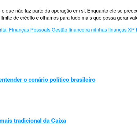
do o que não faz parte da operação em si. Enquanto ele se pre
 limite de crédito e olhamos para tudo mais que possa gerar va
ital
Finanças Pessoais
Gestão financeira
minhas finanças
XP 
ntender o cenário político brasileiro
mais tradicional da Caixa