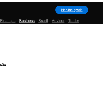
Planilha grátis
 Finanças
Business
Brasil
Advisor
Trader
isão