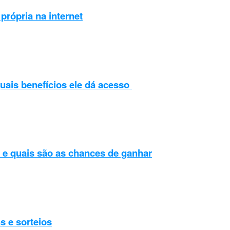
própria na internet
uais benefícios ele dá acesso
 e quais são as chances de ganhar
s e sorteios