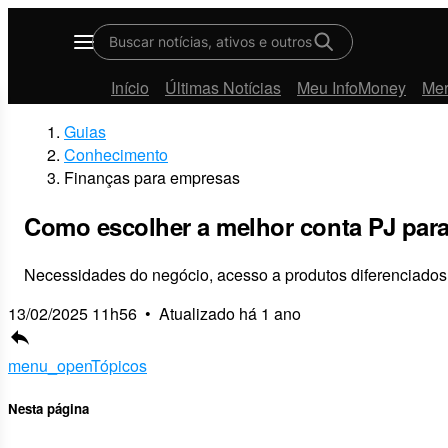
Buscar notícias, ativos e outros
Menu
Início
Últimas Notícias
Meu InfoMoney
Me
Guias
Conhecimento
Finanças para empresas
Como escolher a melhor conta PJ para
Necessidades do negócio, acesso a produtos diferenciados 
13/02/2025 11h56
•
Atualizado há 1 ano
reply
menu_open
Tópicos
Nesta página