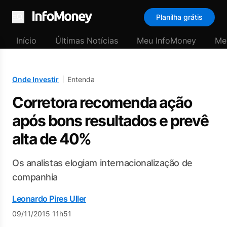
Planilha grátis
Menu
Início
Últimas Notícias
Meu InfoMoney
Me
Onde Investir
Entenda
Corretora recomenda ação
após bons resultados e prevê
alta de 40%
Os analistas elogiam internacionalização de
companhia
Leonardo Pires Uller
09/11/2015 11h51