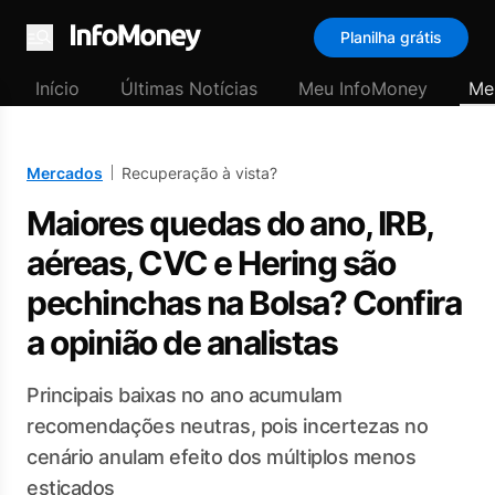
Planilha grátis
Menu
Início
Últimas Notícias
Meu InfoMoney
Me
Mercados
Recuperação à vista?
Maiores quedas do ano, IRB,
aéreas, CVC e Hering são
pechinchas na Bolsa? Confira
a opinião de analistas
Principais baixas no ano acumulam
recomendações neutras, pois incertezas no
cenário anulam efeito dos múltiplos menos
esticados