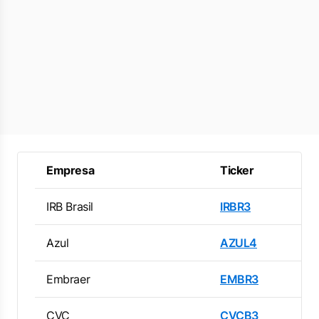
Empresa
Ticker
IRB Brasil
IRBR3
Azul
AZUL4
Embraer
EMBR3
CVC
CVCB3