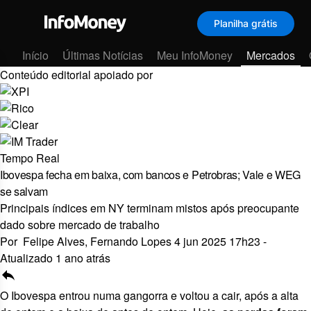
Planilha grátis
Menu
Início
Últimas Notícias
Meu InfoMoney
Mercados
Conteúdo editorial apoiado por
Tempo Real
Ibovespa fecha em baixa, com bancos e Petrobras; Vale e WEG
se salvam
Principais índices em NY terminam mistos após preocupante
dado sobre mercado de trabalho
Por
Felipe Alves,
Fernando Lopes
4 jun 2025 17h23
-
Atualizado 1 ano atrás
reply
O Ibovespa entrou numa gangorra e voltou a cair, após a alta