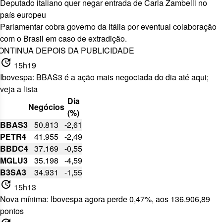
Deputado italiano quer negar entrada de Carla Zambelli no
país europeu
Parlamentar cobra governo da Itália por
eventual colaboração
com o Brasil
em caso de extradição.
ONTINUA DEPOIS DA PUBLICIDADE
update
15h19
Ibovespa: BBAS3 é a ação mais negociada do dia até aqui;
veja a lista
Dia
Negócios
(%)
BBAS3
50.813
-2,61
PETR4
41.955
-2,49
BBDC4
37.169
-0,55
MGLU3
35.198
-4,59
B3SA3
34.931
-1,55
update
15h13
Nova mínima: Ibovespa agora perde 0,47%, aos 136.906,89
pontos