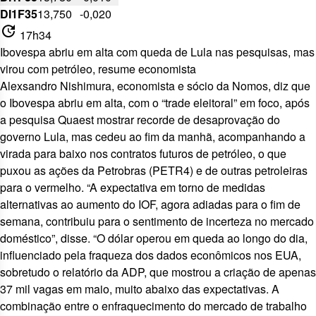
DI1F35
13,750
-0,020
update
17h34
Ibovespa abriu em alta com queda de Lula nas pesquisas, mas
virou com petróleo, resume economista
Alexsandro Nishimura, economista e sócio da Nomos, diz que
o Ibovespa abriu em alta, com o “trade eleitoral” em foco, após
a pesquisa Quaest mostrar recorde de desaprovação do
governo Lula, mas cedeu ao fim da manhã, acompanhando a
virada para baixo nos contratos futuros de petróleo, o que
puxou as ações da Petrobras (
PETR4
) e de outras petroleiras
para o vermelho. “A expectativa em torno de medidas
alternativas ao aumento do IOF, agora adiadas para o fim de
semana, contribuiu para o sentimento de incerteza no mercado
doméstico”, disse. “O dólar operou em queda ao longo do dia,
influenciado pela fraqueza dos dados econômicos nos EUA,
sobretudo o relatório da ADP, que mostrou a criação de apenas
37 mil vagas em maio, muito abaixo das expectativas. A
combinação entre o enfraquecimento do mercado de trabalho