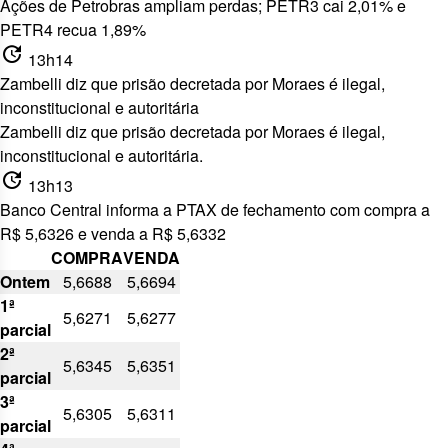
Ações de Petrobras ampliam perdas; PETR3 cai 2,01% e
PETR4 recua 1,89%
update
13h14
Zambelli diz que prisão decretada por Moraes é ilegal,
inconstitucional e autoritária
Zambelli diz que prisão decretada
por Moraes é ilegal,
inconstitucional e autoritária.
update
13h13
Banco Central informa a PTAX de fechamento com compra a
R$ 5,6326 e venda a R$ 5,6332
COMPRA
VENDA
Ontem
5,6688
5,6694
1ª
5,6271
5,6277
parcial
2ª
5,6345
5,6351
parcial
3ª
5,6305
5,6311
parcial