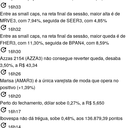
update
16h33
Entre as small caps, na reta final da sessão, maior alta é de
MRVE3, com 7,94%, seguida de SEER3, com 4,85%
update
16h32
Entre as small caps, na reta final da sessão, maior queda é de
FHER3, com 11,30%, seguida de BPAN4, com 8,59%
update
16h30
Azzas 2154 (AZZA3) não consegue reverter queda, desaba
3,50%, a R$ 43,34
update
16h26
Marisa (AMAR3) é a única varejista de moda que opera no
positivo (+1,39%)
update
16h20
Perto do fechamento, dólar sobe 0,27%, a R$ 5,650
update
16h17
Ibovespa não dá trégua, sobe 0,48%, aos 136.879,39 pontos
update
16h14