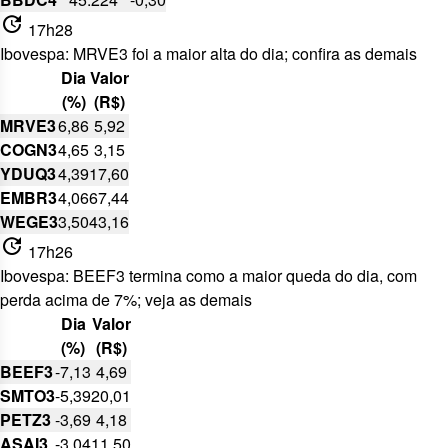
update
17h28
Ibovespa: MRVE3 foi a maior alta do dia; confira as demais
Dia
Valor
(%)
(R$)
MRVE3
6,86
5,92
COGN3
4,65
3,15
YDUQ3
4,39
17,60
EMBR3
4,06
67,44
WEGE3
3,50
43,16
update
17h26
Ibovespa: BEEF3 termina como a maior queda do dia, com
perda acima de 7%; veja as demais
Dia
Valor
(%)
(R$)
BEEF3
-7,13
4,69
SMTO3
-5,39
20,01
PETZ3
-3,69
4,18
ASAI3
-3,04
11,50