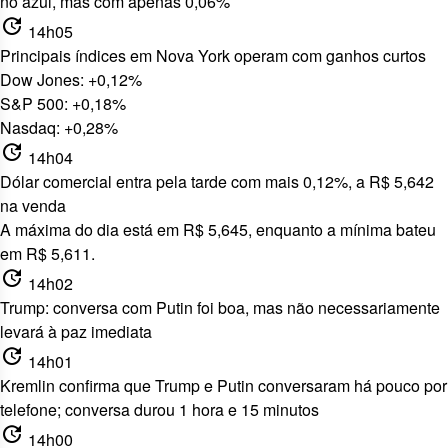
no azul, mas com apenas 0,06%
update
14h05
Principais índices em Nova York operam com ganhos curtos
Dow Jones: +0,12%
S&P 500: +0,18%
Nasdaq: +0,28%
update
14h04
Dólar comercial entra pela tarde com mais 0,12%, a R$ 5,642
na venda
A máxima do dia está em R$ 5,645, enquanto a mínima bateu
em R$ 5,611.
update
14h02
Trump: conversa com Putin foi boa, mas não necessariamente
levará à paz imediata
update
14h01
Kremlin confirma que Trump e Putin conversaram há pouco por
telefone; conversa durou 1 hora e 15 minutos
update
14h00