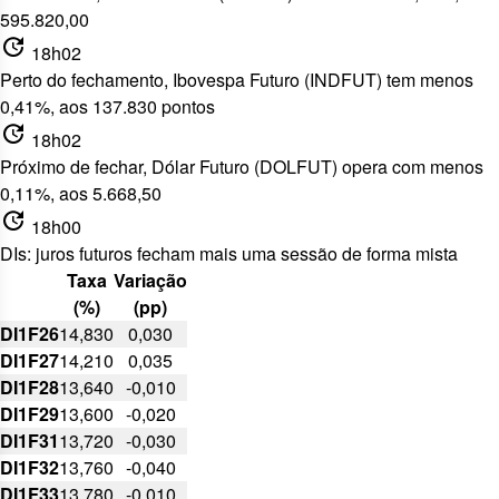
595.820,00
update
18h02
Perto do fechamento, Ibovespa Futuro (INDFUT) tem menos
0,41%, aos 137.830 pontos
update
18h02
Próximo de fechar, Dólar Futuro (DOLFUT) opera com menos
0,11%, aos 5.668,50
update
18h00
DIs: juros futuros fecham mais uma sessão de forma mista
Taxa
Variação
(%)
(pp)
DI1F26
14,830
0,030
DI1F27
14,210
0,035
DI1F28
13,640
-0,010
DI1F29
13,600
-0,020
DI1F31
13,720
-0,030
DI1F32
13,760
-0,040
DI1F33
13,780
-0,010