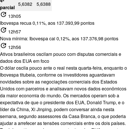
4ª
5,6382
5,6388
parcial
update
13h05
Ibovespa recua 0,11%, aos 137.393,99 pontos
update
12h57
Nova mínima: Ibovespa cai 0,12%, aos 137.376,98 pontos
update
12h56
Ativos brasileiros oscilam pouco com disputas comerciais e
dados dos EUA em foco
O dólar oscila pouco ante o real nesta quarta-feira, enquanto o
Ibovespa titubeia, conforme os investidores aguardavam
novidades sobre as negociações comerciais dos Estados
Unidos com parceiros e analisavam novos dados econômicos
da maior economia do mundo. Os mercados operam sob a
expectativa de que o presidente dos EUA, Donald Trump, e o
líder da China, Xi Jinping, podem conversar ainda nesta
semana, segundo assessores da Casa Branca, o que poderia
ajudar a arrefecer as tensões comerciais entre os dois países.