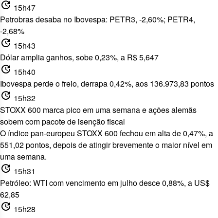
update
15h47
Petrobras desaba no Ibovespa: PETR3, -2,60%; PETR4,
-2,68%
update
15h43
Dólar amplia ganhos, sobe 0,23%, a R$ 5,647
update
15h40
Ibovespa perde o freio, derrapa 0,42%, aos 136.973,83 pontos
update
15h32
STOXX 600 marca pico em uma semana e ações alemãs
sobem com pacote de isenção fiscal
O índice pan-europeu STOXX 600 fechou em alta de 0,47%, a
551,02 pontos,
depois de atingir brevemente o maior nível em
uma semana
.
update
15h31
Petróleo: WTI com vencimento em julho desce 0,88%, a US$
62,85
update
15h28