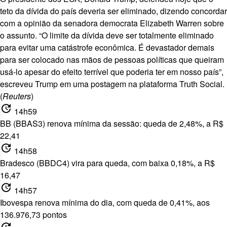
teto da dívida do país deveria ser eliminado, dizendo concordar
com a opinião da senadora democrata Elizabeth Warren sobre
o assunto. “O limite da dívida deve ser totalmente eliminado
para evitar uma catástrofe econômica. É devastador demais
para ser colocado nas mãos de pessoas políticas que queiram
usá-lo apesar do efeito terrível que poderia ter em nosso país”,
escreveu Trump em uma postagem na plataforma Truth Social.
(
Reuters
)
update
14h59
BB (BBAS3) renova mínima da sessão: queda de 2,48%, a R$
22,41
update
14h58
Bradesco (BBDC4) vira para queda, com baixa 0,18%, a R$
16,47
update
14h57
Ibovespa renova mínima do dia, com queda de 0,41%, aos
136.976,73 pontos