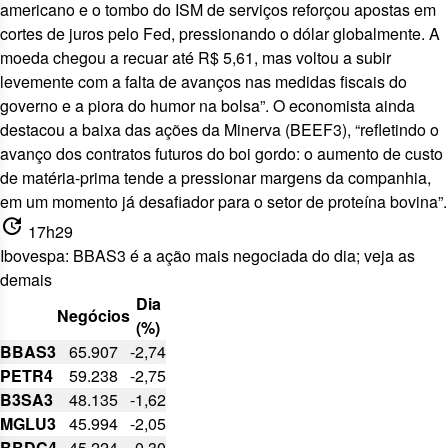
americano e o tombo do ISM de serviços reforçou apostas em
cortes de juros pelo Fed, pressionando o dólar globalmente. A
moeda chegou a recuar até R$ 5,61, mas voltou a subir
levemente com a falta de avanços nas medidas fiscais do
governo e a piora do humor na bolsa”. O economista ainda
destacou a baixa das ações da Minerva (
BEEF3
), “refletindo o
avanço dos contratos futuros do boi gordo: o aumento de custo
de matéria-prima tende a pressionar margens da companhia,
em um momento já desafiador para o setor de proteína bovina”.
update
17h29
Ibovespa: BBAS3 é a ação mais negociada do dia; veja as
demais
Dia
Negócios
(%)
BBAS3
65.907
-2,74
PETR4
59.238
-2,75
B3SA3
48.135
-1,62
MGLU3
45.994
-2,05
BBDC4
45.224
-0,30