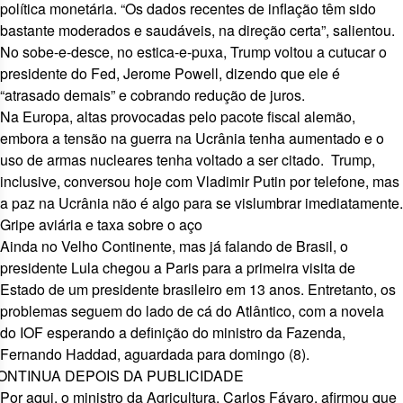
política monetária. “Os dados recentes de inflação têm sido
bastante moderados e saudáveis, na direção certa”, salientou.
No sobe-e-desce, no estica-e-puxa, Trump voltou a cutucar o
presidente do Fed, Jerome Powell, dizendo que ele é
“atrasado demais” e
cobrando redução de juros
.
Na Europa,
altas provocadas pelo pacote fiscal alemão
,
embora a tensão na guerra na Ucrânia tenha aumentado e o
uso de armas nucleares
tenha voltado a ser citado. Trump,
inclusive, conversou hoje com Vladimir Putin por telefone, mas
a paz na Ucrânia não é algo para se vislumbrar imediatamente.
Gripe aviária e taxa sobre o aço
Ainda no Velho Continente, mas já falando de Brasil, o
presidente Lula chegou a Paris para a
primeira visita de
Estado de um presidente brasileiro em 13 anos
. Entretanto, os
problemas seguem do lado de cá do Atlântico, com a novela
do IOF esperando a definição do ministro da Fazenda,
Fernando Haddad, aguardada para domingo (8).
ONTINUA DEPOIS DA PUBLICIDADE
Por aqui, o ministro da Agricultura, Carlos Fávaro, afirmou que