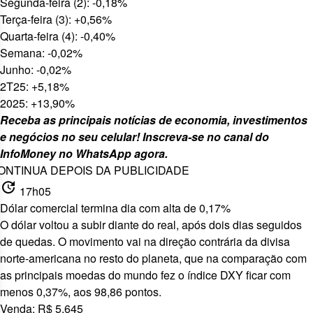
Segunda-feira (2): -0,18%
Terça-feira (3): +0,56%
Quarta-feira (4): -0,40%
Semana: -0,02%
Junho: -0,02%
2T25: +5,18%
2025: +13,90%
Receba as principais notícias de economia, investimentos
e negócios no seu celular! Inscreva-se no canal do
InfoMoney no WhatsApp
agora
.
ONTINUA DEPOIS DA PUBLICIDADE
update
17h05
Dólar comercial termina dia com alta de 0,17%
O dólar voltou a subir diante do real, após dois dias seguidos
de quedas. O movimento vai na direção contrária da divisa
norte-americana no resto do planeta, que na comparação com
as principais moedas do mundo fez o índice DXY ficar com
menos 0,37%, aos 98,86 pontos.
Venda: R$ 5,645