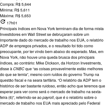
Compra: R$ 5,644
Mínima: R$ 5,611
Máxima: R$ 5,653
update
17h01
Principais índices em Nova York terminam dia de forma mista
Investidores em Wall Street se debruçaram sobre um
importante dado do mercado de trabalho nos EUA, o relatório
ADP de empregos privados, e o resultado foi tido como
preocupante, por ter vindo
bem abaixo do esperado
. Mas, em
Nova York, não houve uma queda brusca dos principais
índices, ao contrário: Mike Dickson, da Horizon Investments,
disse à
CNBC
que “as coisas provavelmente estão melhores
do que se temia”, mesmo com
ruídos do governo Trump
na
questão fiscal e
na seara tarifária
. “O relatório da ADP tem o
histórico de ser bastante ruidoso, então acho que teremos que
esperar para ver como será o mercado de trabalho na sexta-
feira (6)”, referindo-se ao
payroll
, que é o relatório sobre o
mercado de trabalho nos EUA mais apreciado pelo Federal