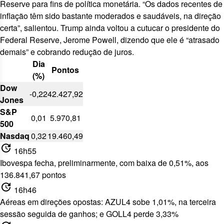
Reserve para fins de política monetária. “Os dados recentes de
inflação têm sido bastante moderados e saudáveis, na direção
certa”, salientou. Trump ainda voltou a cutucar o presidente do
Federal Reserve, Jerome Powell, dizendo que ele é “atrasado
demais” e
cobrando redução de juros
.
Dia
Pontos
(%)
Dow
-0,22
42.427,92
Jones
S&P
0,01
5.970,81
500
Nasdaq
0,32
19.460,49
update
16h55
Ibovespa fecha, preliminarmente, com baixa de 0,51%, aos
136.841,67 pontos
update
16h46
Aéreas em direções opostas: AZUL4 sobe 1,01%, na terceira
sessão seguida de ganhos; e GOLL4 perde 3,33%