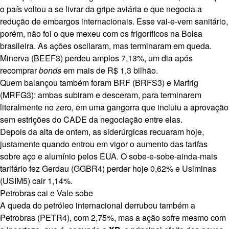
o país
voltou a se livrar da gripe aviária
e que negocia a
redução de embargos internacionais
. Esse vai-e-vem sanitário,
porém, não foi o que mexeu com os frigoríficos na Bolsa
brasileira. As ações oscilaram, mas terminaram em queda.
Minerva (
BEEF3
) perdeu amplos 7,13%, um dia após
recomprar
bonds
em mais de R$ 1,3 bilhão
.
Quem balançou também foram BRF (
BRFS3
) e Marfrig
(
MRFG3
): ambas subiram e desceram, para terminarem
literalmente no zero, em uma gangorra que incluiu a
aprovação
sem estrições do CADE da negociação entre elas
.
Depois da alta de ontem, as siderúrgicas recuaram hoje,
justamente quando
entrou em vigor o aumento das tarifas
sobre aço e alumínio pelos EUA. O sobe-e-sobe-ainda-mais
tarifário fez Gerdau (
GGBR4
) perder hoje 0,62% e Usiminas
(
USIM5
) cair 1,14%.
Petrobras cai e Vale sobe
A queda do petróleo internacional derrubou também a
Petrobras (
PETR4
), com 2,75%, mas a ação sofre mesmo com