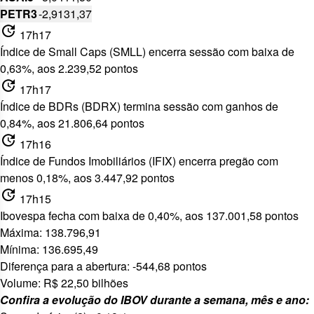
PETR3
-2,91
31,37
update
17h17
Índice de Small Caps (SMLL) encerra sessão com baixa de
0,63%, aos 2.239,52 pontos
update
17h17
Índice de BDRs (BDRX) termina sessão com ganhos de
0,84%, aos 21.806,64 pontos
update
17h16
Índice de Fundos Imobiliários (IFIX) encerra pregão com
menos 0,18%, aos 3.447,92 pontos
update
17h15
Ibovespa fecha com baixa de 0,40%, aos 137.001,58 pontos
Máxima: 138.796,91
Mínima: 136.695,49
Diferença para a abertura: -544,68 pontos
Volume: R$ 22,50 bilhões
Confira a evolução do IBOV durante a semana, mês e ano: