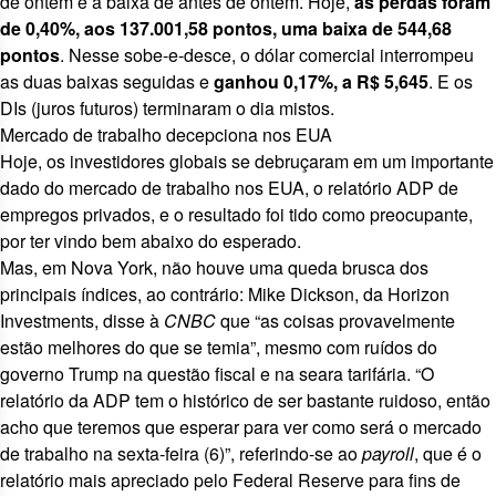
de ontem e a baixa de antes de ontem. Hoje,
as perdas foram
de 0,40%, aos 137.001,58 pontos, uma baixa de 544,68
pontos
. Nesse sobe-e-desce, o dólar comercial interrompeu
as
duas baixas seguidas
e
ganhou 0,17%, a R$ 5,645
. E os
DIs (juros futuros) terminaram o dia mistos.
Mercado de trabalho decepciona nos EUA
Hoje, os investidores globais se debruçaram em um importante
dado do mercado de trabalho nos EUA, o relatório ADP de
empregos privados, e o resultado foi tido como preocupante,
por ter vindo
bem abaixo do esperado
.
Mas, em Nova York, não houve uma queda brusca dos
principais índices, ao contrário: Mike Dickson, da Horizon
Investments, disse à
CNBC
que “as coisas provavelmente
estão melhores do que se temia”, mesmo com
ruídos do
governo Trump
na questão fiscal e
na seara tarifária
. “O
relatório da ADP tem o histórico de ser bastante ruidoso, então
acho que teremos que esperar para ver como será o mercado
de trabalho na sexta-feira (6)”, referindo-se ao
payroll
, que é o
relatório mais apreciado pelo Federal Reserve para fins de