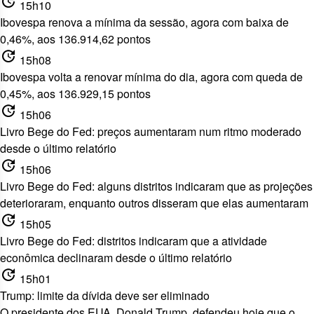
update
15h10
Ibovespa renova a mínima da sessão, agora com baixa de
0,46%, aos 136.914,62 pontos
update
15h08
Ibovespa volta a renovar mínima do dia, agora com queda de
0,45%, aos 136.929,15 pontos
update
15h06
Livro Bege do Fed: preços aumentaram num ritmo moderado
desde o último relatório
update
15h06
Livro Bege do Fed: alguns distritos indicaram que as projeções
deterioraram, enquanto outros disseram que elas aumentaram
update
15h05
Livro Bege do Fed: distritos indicaram que a atividade
econômica declinaram desde o último relatório
update
15h01
Trump: limite da dívida deve ser eliminado
O presidente dos EUA, Donald Trump, defendeu hoje que o