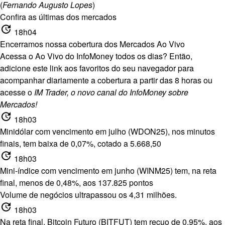
(
Fernando Augusto Lopes
)
Confira as últimas dos mercados
update
18h04
Encerramos nossa cobertura dos Mercados Ao Vivo
Acessa o Ao Vivo do InfoMoney todos os dias? Então,
adicione
este link aos favoritos
do seu navegador para
acompanhar diariamente a cobertura a partir das 8 horas ou
acesse o
IM Trader, o
novo canal do InfoMoney sobre
Mercados!
update
18h03
Minidólar com vencimento em julho (WDON25), nos minutos
finais, tem baixa de 0,07%, cotado a 5.668,50
update
18h03
Mini-índice com vencimento em junho (WINM25) tem, na reta
final, menos de 0,48%, aos 137.825 pontos
Volume de negócios ultrapassou os 4,31 milhões.
update
18h03
Na reta final, Bitcoin Futuro (BITFUT) tem recuo de 0,95%, aos