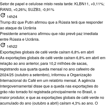
Setor de papel e celulose misto nesta tarde: KLBN11, +0,11%;
RANI3, +0,26%; SUZB3, -0,91%
update
14h24
Trump diz que Putin afirmou que a Rússia terá que responder
ao ataque da Ucrânia
Presidente americano afirmou que
não prevê paz imediata
entre Rússia e Ucrânia
.
update
14h22
Exportações globais de café verde caíram 6,8% em abril
As exportações globais de café verde caíram 6,8% em abril em
relação ao ano anterior, para 10,2 milhões de sacas,
registrando sua quarta queda mensal no ano cafeeiro de
2024/25 (outubro a setembro), informou a Organização
Internacional do Café em um relatório mensal. A agência
intergovernamental disse que a queda nas exportações do
grão não torrado foi registrada principalmente no Brasil, o
maior produtor, e que as exportações globais de café verde no
acumulado do ano (outubro a abril) caíram 4,3% ao ano. O