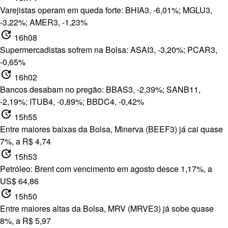
Varejistas operam em queda forte: BHIA3, -6,01%; MGLU3,
-3,22%; AMER3, -1,23%
update
16h08
Supermercadistas sofrem na Bolsa: ASAI3, -3,20%; PCAR3,
-0,65%
update
16h02
Bancos desabam no pregão: BBAS3, -2,39%; SANB11,
-2,19%; ITUB4, -0,89%; BBDC4, -0,42%
update
15h55
Entre maiores baixas da Bolsa, Minerva (BEEF3) já cai quase
7%, a R$ 4,74
update
15h53
Petróleo: Brent com vencimento em agosto desce 1,17%, a
US$ 64,86
update
15h50
Entre maiores altas da Bolsa, MRV (MRVE3) já sobe quase
8%, a R$ 5,97