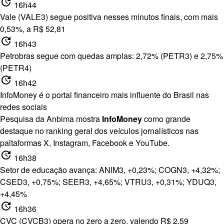
update
16h44
Vale (VALE3) segue positiva nesses minutos finais, com mais
0,53%, a R$ 52,81
update
16h43
Petrobras segue com quedas amplas: 2,72% (PETR3) e 2,75%
(PETR4)
update
16h42
InfoMoney é o portal financeiro mais influente do Brasil nas
redes sociais
Pesquisa da Anbima mostra
InfoMoney
como
grande
destaque no ranking geral dos veículos jornalísticos
nas
paltaformas X, Instagram, Facebook e YouTube.
update
16h38
Setor de educação avança: ANIM3, +0,23%; COGN3, +4,32%;
CSED3, +0,75%; SEER3, +4,65%; VTRU3, +0,31%; YDUQ3,
+4,45%
update
16h36
CVC (CVCB3) opera no zero a zero, valendo R$ 2,59