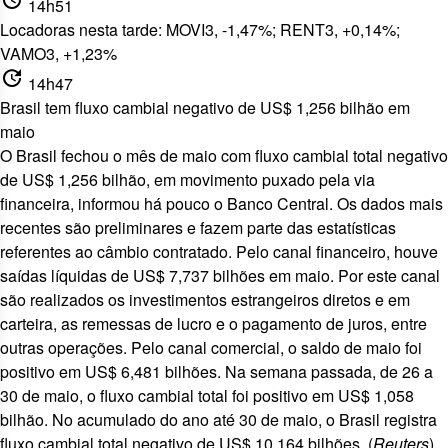
update
14h51
Locadoras nesta tarde: MOVI3, -1,47%; RENT3, +0,14%;
VAMO3, +1,23%
update
14h47
Brasil tem fluxo cambial negativo de US$ 1,256 bilhão em
maio
O Brasil fechou o mês de maio com fluxo cambial total negativo
de
US$ 1,256 bilhão
, em movimento puxado pela via
financeira, informou há pouco o Banco Central. Os dados mais
recentes são preliminares e fazem parte das estatísticas
referentes ao câmbio contratado. Pelo canal financeiro, houve
saídas líquidas de
US$ 7,737 bilhões
em maio. Por este canal
são realizados os investimentos estrangeiros diretos e em
carteira, as remessas de lucro e o pagamento de juros, entre
outras operações. Pelo canal comercial, o saldo de maio foi
positivo em
US$ 6,481 bilhões
. Na semana passada, de 26 a
30 de maio, o fluxo cambial total foi positivo em
US$ 1,058
bilhão
. No acumulado do ano até 30 de maio, o Brasil registra
fluxo cambial total negativo de
US$ 10,164 bilhões
. (
Reuters
)