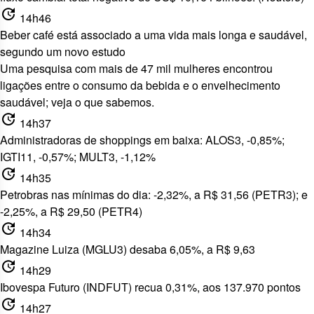
update
14h46
Beber café está associado a uma vida mais longa e saudável,
segundo um novo estudo
Uma pesquisa com mais de 47 mil mulheres encontrou
ligações entre o consumo da bebida e o envelhecimento
saudável;
veja o que sabemos
.
update
14h37
Administradoras de shoppings em baixa: ALOS3, -0,85%;
IGTI11, -0,57%; MULT3, -1,12%
update
14h35
Petrobras nas mínimas do dia: -2,32%, a R$ 31,56 (PETR3); e
-2,25%, a R$ 29,50 (PETR4)
update
14h34
Magazine Luiza (MGLU3) desaba 6,05%, a R$ 9,63
update
14h29
Ibovespa Futuro (INDFUT) recua 0,31%, aos 137.970 pontos
update
14h27