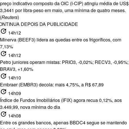
preço indicativo composto da OIC (I-CIP) atingiu média de US$
3,3441 por libra-peso em maio, uma mínima de quatro meses.
(
Reuters
)
ONTINUA DEPOIS DA PUBLICIDADE
update
14h12
Minerva (BEEF3) lidera as quedas entre os frigoríficos, com
7,13%
update
14h12
Petro juniores operam mistas: PRIO3, -0,02%; RECV3, -0,95%;
BRAV3, +1,60%
update
14h10
Embraer (EMBR3) decola: mais 4,75%, a R$ 67,89
update
14h09
Índice de Fundos Imobiliários (IFIX) agora recua 0,12%, aos
3.449,99, nova mínima do dia
update
14h08
Entre os grandes bancos, apenas BBDC4 segue se mantendo