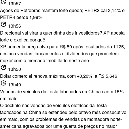
update
13h57
Ações de Petrobras mantêm forte queda; PETR3 cai 2,14% e
PETR4 perde 1,99%
update
13h56
Direcional vai virar a queridinha dos investidores? XP aposta
forte e explica por quê
XP aumenta preço-alvo para R$ 50
após resultados do 1T25,
destaca vendas, lançamentos e dividendos que prometem
mexer com o mercado imobiliário neste ano.
update
13h50
Dólar comercial renova máxima, com +0,20%, a R$ 5,646
update
13h40
Vendas de veículos da Tesla fabricados na China caem 15%
em maio
O declínio nas vendas de veículos elétricos da Tesla
fabricados na China se estendeu pelo oitavo mês consecutivo
em maio, com os problemas de vendas da montadora norte-
americana agravados por uma guerra de preços no maior