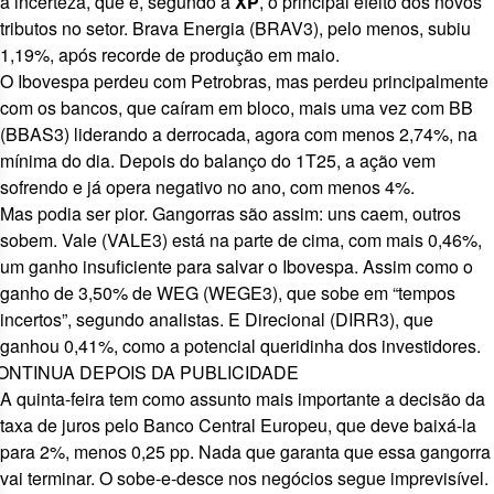
a incerteza, que é, segundo a
XP
, o
principal efeito dos novos
tributos no setor
. Brava Energia (
BRAV3
), pelo menos, subiu
1,19%, após
recorde de produção em maio
.
O Ibovespa perdeu com Petrobras, mas perdeu principalmente
com os bancos, que caíram em bloco, mais uma vez com BB
(
BBAS3
) liderando a derrocada, agora com menos 2,74%, na
mínima do dia. Depois do balanço do 1T25, a ação vem
sofrendo e já opera negativo no ano, com menos 4%.
Mas podia ser pior. Gangorras são assim: uns caem, outros
sobem. Vale (
VALE3
) está na parte de cima, com mais 0,46%,
um ganho insuficiente para salvar o Ibovespa. Assim como o
ganho de 3,50% de WEG (
WEGE3
), que
sobe em “tempos
incertos”
, segundo analistas. E Direcional (
DIRR3
), que
ganhou 0,41%, como a
potencial queridinha dos investidores
.
ONTINUA DEPOIS DA PUBLICIDADE
A quinta-feira tem como assunto mais importante a decisão da
taxa de juros pelo Banco Central Europeu, que deve baixá-la
para 2%, menos 0,25 pp. Nada que garanta que essa gangorra
vai terminar. O sobe-e-desce nos negócios segue imprevisível.