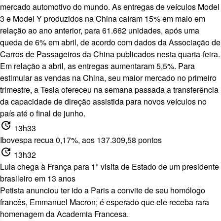
mercado automotivo do mundo. As entregas de veículos Model
3 e Model Y produzidos na China caíram 15% em maio em
relação ao ano anterior, para 61.662 unidades, após uma
queda de 6% em abril, de acordo com dados da Associação de
Carros de Passageiros da China publicados nesta quarta-feira.
Em relação a abril, as entregas aumentaram 5,5%. Para
estimular as vendas na China, seu maior mercado no primeiro
trimestre, a Tesla ofereceu na semana passada a transferência
da capacidade de direção assistida para novos veículos no
país até o final de junho.
update
13h33
Ibovespa recua 0,17%, aos 137.309,58 pontos
update
13h32
Lula chega à França para 1ª visita de Estado de um presidente
brasileiro em 13 anos
Petista anunciou ter ido a Paris
a convite de seu homólogo
francês, Emmanuel Macron; é esperado que ele receba rara
homenagem da Academia Francesa.