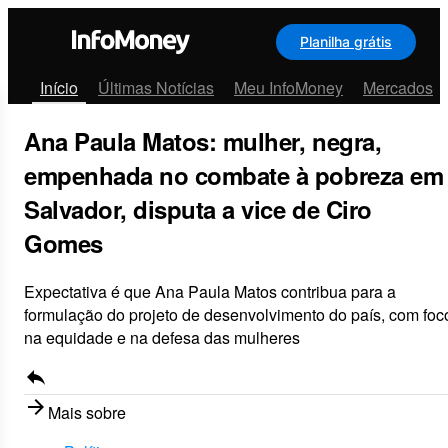
Planilha grátis
Menu
Início
Últimas Notícias
Meu InfoMoney
Mercados
Ana Paula Matos: mulher, negra,
empenhada no combate à pobreza em
Salvador, disputa a vice de Ciro
Gomes
Expectativa é que Ana Paula Matos contribua para a
formulação do projeto de desenvolvimento do país, com foc
na equidade e na defesa das mulheres
reply
arrow_forward
Mais sobre