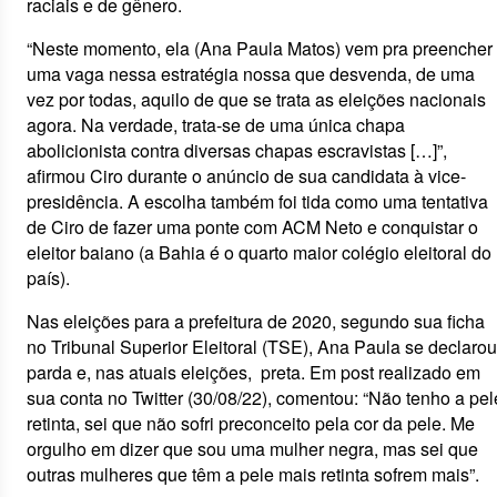
raciais e de gênero.
“Neste momento, ela (Ana Paula Matos) vem pra preencher
uma vaga nessa estratégia nossa que desvenda, de uma
vez por todas, aquilo de que se trata as eleições nacionais
agora. Na verdade, trata-se de uma única chapa
abolicionista contra diversas chapas escravistas […]”,
afirmou Ciro durante o anúncio de sua candidata à vice-
presidência. A escolha também foi tida como uma tentativa
de Ciro de fazer uma ponte com ACM Neto e conquistar o
eleitor baiano (a Bahia é o quarto maior colégio eleitoral do
país).
Nas eleições para a prefeitura de 2020, segundo sua ficha
no Tribunal Superior Eleitoral (TSE), Ana Paula se declarou
parda e, nas atuais eleições, preta. Em post realizado em
sua conta no Twitter (30/08/22), comentou: “Não tenho a pel
retinta, sei que não sofri preconceito pela cor da pele. Me
orgulho em dizer que sou uma mulher negra, mas sei que
outras mulheres que têm a pele mais retinta sofrem mais”.