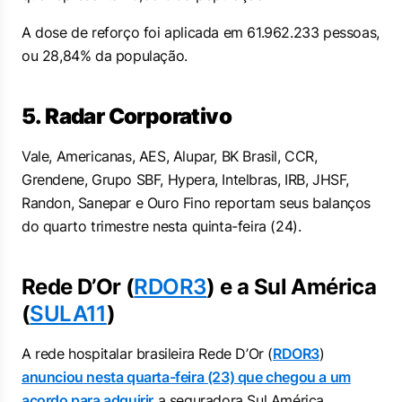
A dose de reforço foi aplicada em 61.962.233 pessoas,
ou 28,84% da população.
5. Radar Corporativo
Vale, Americanas, AES, Alupar, BK Brasil, CCR,
Grendene, Grupo SBF, Hypera, Intelbras, IRB, JHSF,
Randon, Sanepar e Ouro Fino reportam seus balanços
do quarto trimestre nesta quinta-feira (24).
Rede D’Or (
RDOR3
) e a Sul América
(
SULA11
)
A rede hospitalar brasileira Rede D’Or (
RDOR3
)
anunciou nesta quarta-feira (23) que chegou a um
acordo para adquirir
a seguradora Sul América