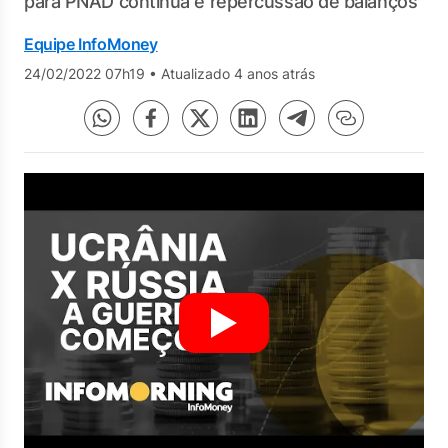
para PNAD contínua e repercussão de balanços
Equipe InfoMoney
24/02/2022 07h19
•
Atualizado 4 anos atrás