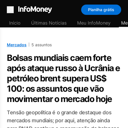
Planilha grátis
Menu
Início
Últimas Notícias
Meu InfoMoney
Me
Mercados
5 assuntos
Bolsas mundiais caem forte
após ataque russo à Ucrânia e
petróleo brent supera US$
100: os assuntos que vão
movimentar o mercado hoje
Tensão geopolítica é o grande destaque dos
mercados mundiais; por aqui, atenção ainda