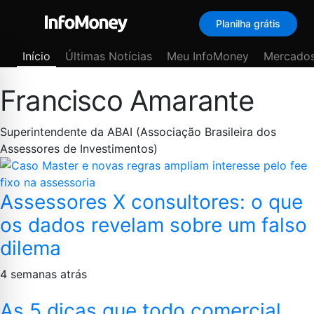
Planilha grátis
Menu
Início
Últimas Notícias
Meu InfoMoney
Mercado
Francisco Amarante
Superintendente da ABAI (Associação Brasileira dos
Assessores de Investimentos)
Assessores X consultores: o que
os dados revelam sobre um falso
dilema
4 semanas atrás
As 5 dicas que todo comercial