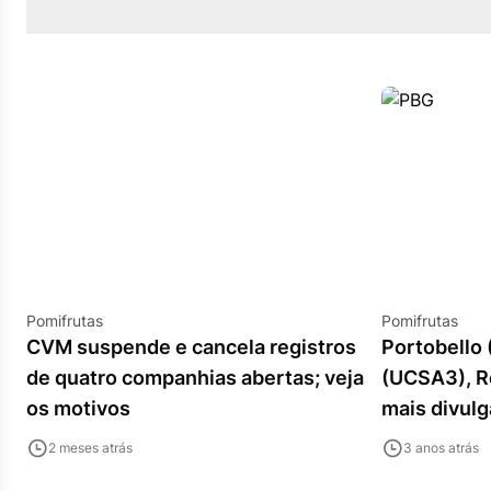
Pomifrutas
Pomifrutas
CVM suspende e cancela registros
Portobello
de quatro companhias abertas; veja
(UCSA3), R
os motivos
mais divulg
confira pri
2 meses atrás
3 anos atrás