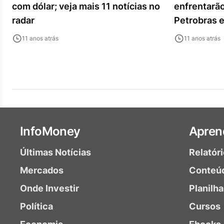
com dólar; veja mais 11 notícias no
enfrentarão
radar
Petrobras e
11 anos atrás
11 anos atrás
InfoMoney
Apren
Últimas Notícias
Relatór
Mercados
Conteú
Onde Investir
Planilh
Política
Cursos