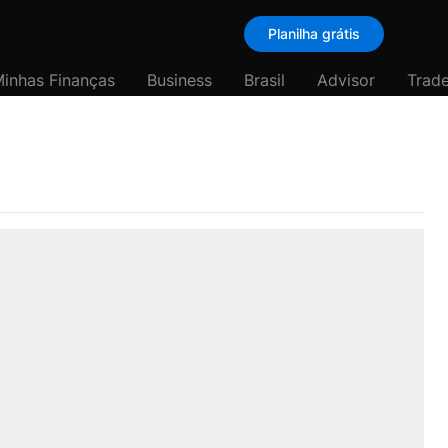
Planilha grátis
inhas Finanças
Business
Brasil
Advisor
Trade