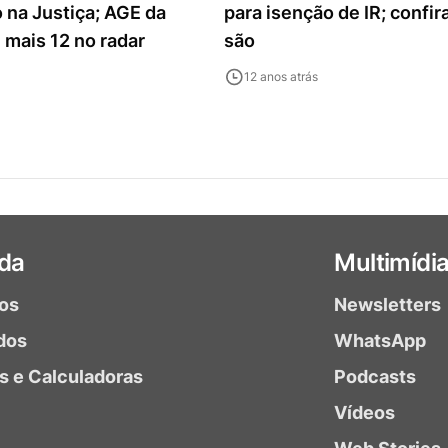
 na Justiça; AGE da
para isenção de IR; confi
 mais 12 no radar
são
12 anos atrás
da
Multimídi
ios
Newsletters
dos
WhatsApp
as e Calculadoras
Podcasts
Vídeos