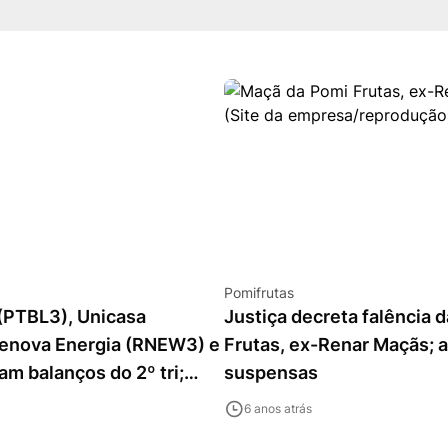
Pomifrutas
 (PTBL3), Unicasa
Justiça decreta falência 
enova Energia (RNEW3) e
Frutas, ex-Renar Maçãs; 
am balanços do 2º tri;
suspensas
ncipais números
6 anos atrás