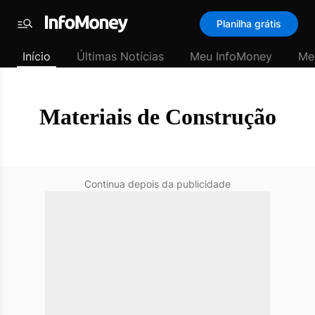
SubHome
Planilha grátis
Padrão
Menu
-
Início
Últimas Notícias
Meu InfoMoney
Me
Últimas
notícias
|
InfoMoney
Materiais de Construção
Continua depois da publicidade