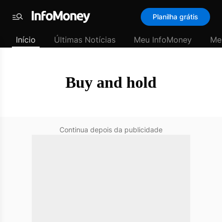
SubHome
Planilha grátis
Padrão
Menu
-
Início
Últimas Notícias
Meu InfoMoney
Me
Últimas
notícias
|
InfoMoney
Buy and hold
Continua depois da publicidade