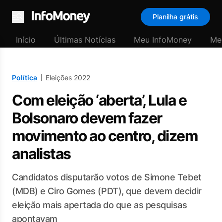
Planilha grátis
Menu
Início
Últimas Notícias
Meu InfoMoney
Me
Política
Eleições 2022
Com eleição ‘aberta’, Lula e
Bolsonaro devem fazer
movimento ao centro, dizem
analistas
Candidatos disputarão votos de Simone Tebet
(MDB) e Ciro Gomes (PDT), que devem decidir
eleição mais apertada do que as pesquisas
apontavam