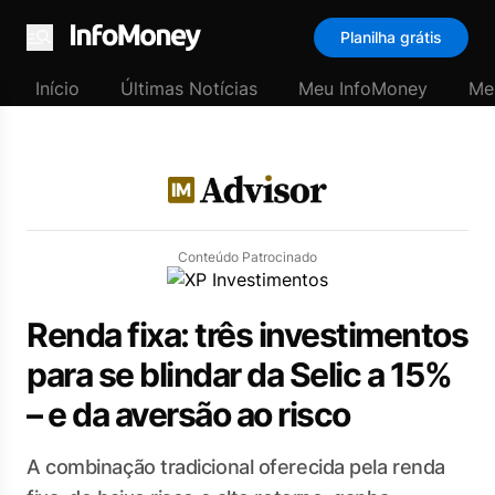
Planilha grátis
Menu
Início
Últimas Notícias
Meu InfoMoney
Me
Conteúdo Patrocinado
Renda fixa: três investimentos
para se blindar da Selic a 15%
– e da aversão ao risco
A combinação tradicional oferecida pela renda