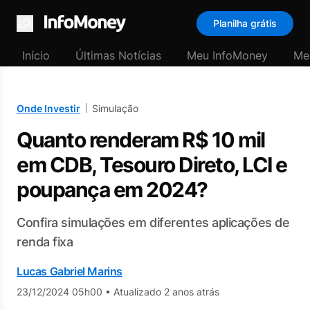
Planilha grátis
Menu
Início
Últimas Notícias
Meu InfoMoney
Me
Onde Investir
Simulação
Quanto renderam R$ 10 mil
em CDB, Tesouro Direto, LCI e
poupança em 2024?
Confira simulações em diferentes aplicações de
renda fixa
Lucas Gabriel Marins
23/12/2024 05h00
•
Atualizado 2 anos atrás