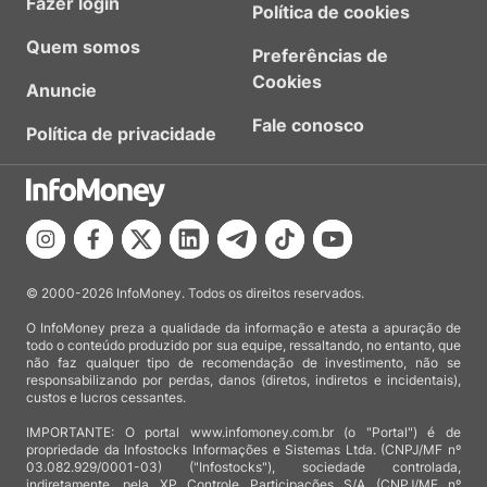
Fazer login
Política de cookies
Quem somos
Preferências de
Cookies
Anuncie
Fale conosco
Política de privacidade
© 2000-2026 InfoMoney. Todos os direitos reservados.
O InfoMoney preza a qualidade da informação e atesta a apuração de
todo o conteúdo produzido por sua equipe, ressaltando, no entanto, que
não faz qualquer tipo de recomendação de investimento, não se
responsabilizando por perdas, danos (diretos, indiretos e incidentais),
custos e lucros cessantes.
IMPORTANTE: O portal www.infomoney.com.br (o "Portal") é de
propriedade da Infostocks Informações e Sistemas Ltda. (CNPJ/MF nº
03.082.929/0001-03) ("Infostocks"), sociedade controlada,
indiretamente, pela XP Controle Participações S/A (CNPJ/MF nº