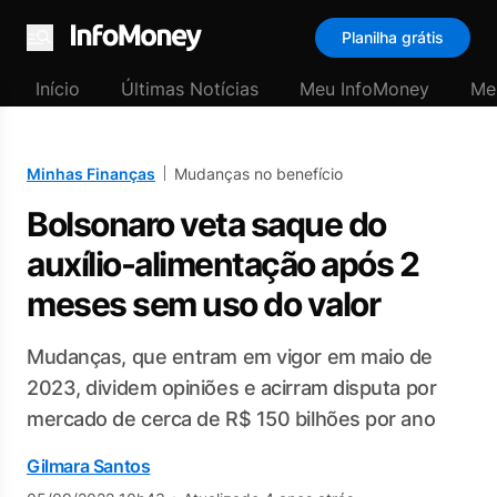
Planilha grátis
Menu
Início
Últimas Notícias
Meu InfoMoney
Me
Minhas Finanças
Mudanças no benefício
Bolsonaro veta saque do
auxílio-alimentação após 2
meses sem uso do valor
Mudanças, que entram em vigor em maio de
2023, dividem opiniões e acirram disputa por
mercado de cerca de R$ 150 bilhões por ano
Gilmara Santos