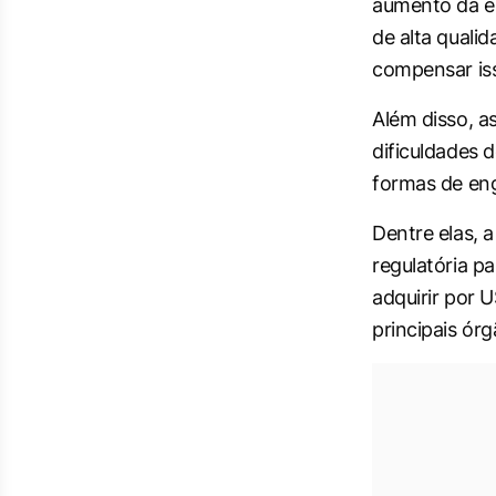
aumento da e
de alta quali
compensar is
Além disso, a
dificuldades
formas de en
Dentre elas, 
regulatória p
adquirir por 
principais ór