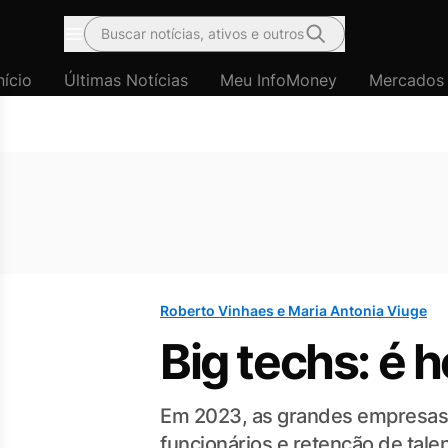
Buscar notícias, ativos e outros
Menu
nício
Últimas Notícias
Meu InfoMoney
Mercados
Roberto Vinhaes e Maria Antonia Viuge
Big techs: é h
Em 2023, as grandes empresas d
funcionários e retenção de ta