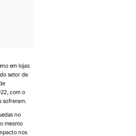
mo em lojas
do setor de
 de
2022, com o
 sofreram.
uedas no
 ao mesmo
impacto nos