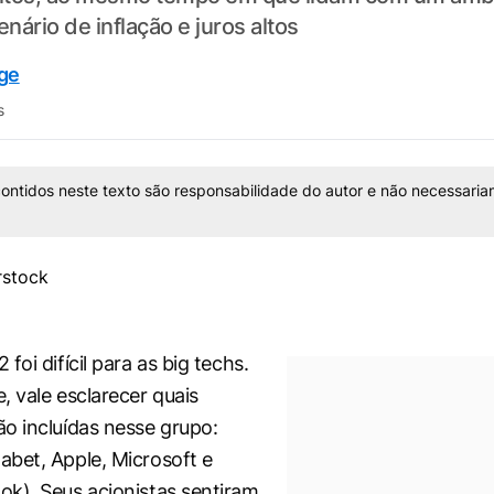
ário de inflação e juros altos
uge
s
ontidos neste texto são responsabilidade do autor e não necessaria
foi difícil para as
big techs
.
, vale esclarecer quais
o incluídas nesse grupo:
bet, Apple, Microsoft e
k). Seus acionistas sentiram