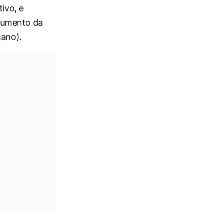
ivo, e
aumento da
cano).