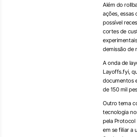
Além do
rollb
ações, essas
possível rece
cortes de cus
experimentais
demissão de m
A onda de
lay
Layoffs.fyi, 
documentos em
de 150 mil pe
Outro tema c
tecnologia n
pela Protocol
em se filiar 