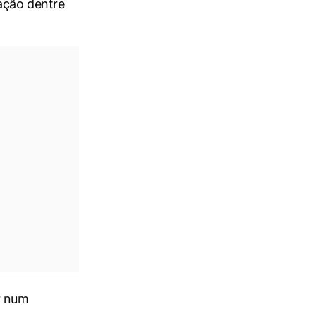
ação dentre
r num