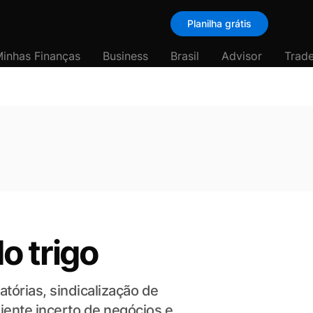
Planilha grátis
inhas Finanças
Business
Brasil
Advisor
Trade
do trigo
tórias, sindicalização de
ente incerto de negócios e