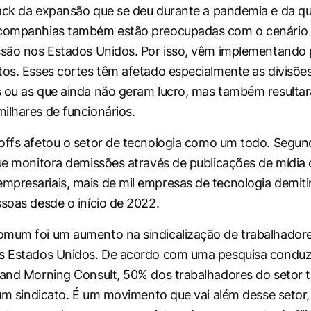
ack
da expansão que se deu durante a pandemia e da q
 companhias também estão preocupadas com o cenário d
ssão nos Estados Unidos. Por isso, vêm implementando
tos. Esses cortes têm afetado especialmente as divisõe
 ou as que ainda não geram lucro, mas também resulta
ilhares de funcionários.
offs
afetou o setor de tecnologia como um todo. Segund
que monitora demissões através de publicações de mídia
presariais, mais de mil empresas de tecnologia demiti
ssoas desde o início de 2022.
omum foi um aumento na sindicalização de trabalhador
os Estados Unidos. De acordo com uma pesquisa condu
 and Morning Consult, 50% dos trabalhadores do setor 
a um sindicato. É um movimento que vai além desse setor