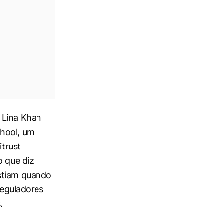
 Lina Khan
chool, um
itrust
o que diz
istiam quando
reguladores
s
.