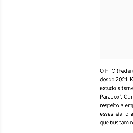
O FTC (Federa
desde 2021. K
estudo altamen
Paradox”. Com
respeito a em
essas leis for
que buscam r