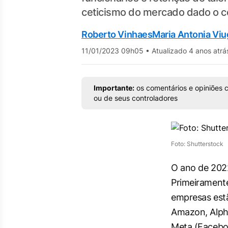
ceticismo do mercado dado o cen
Roberto Vinhaes
Maria Antonia Vi
11/01/2023 09h05
•
Atualizado 4 anos atrá
Importante:
os comentários e opiniões c
ou de seus controladores
Foto: Shutterstock
O ano de 2022 
Primeiramente
empresas estã
Amazon, Alpha
Meta (Faceboo