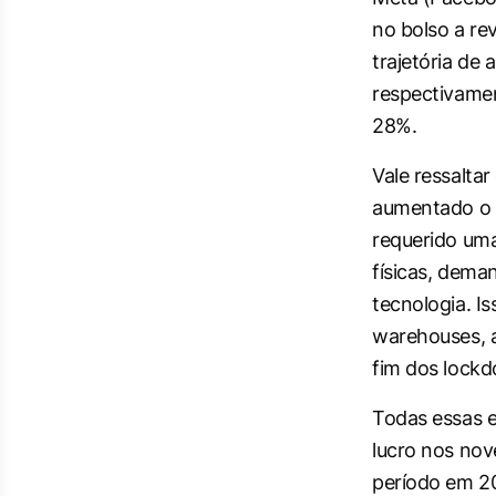
no bolso a re
trajetória de 
respectivame
28%.
Vale ressaltar
aumentado o t
requerido um
físicas, dem
tecnologia. I
warehouses
,
fim dos
lock
Todas essas 
lucro nos nov
período em 20