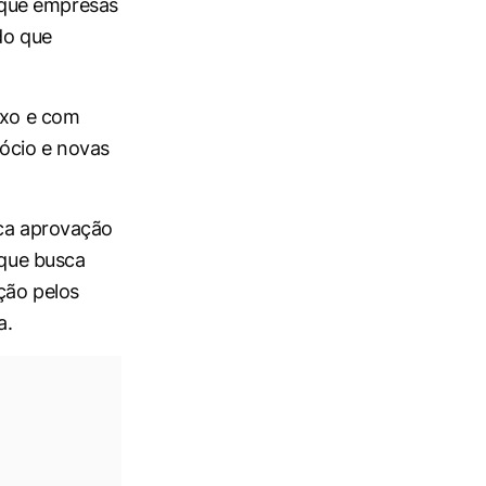
 que empresas
do que
exo e com
ócio e novas
sca aprovação
que busca
ção pelos
a.