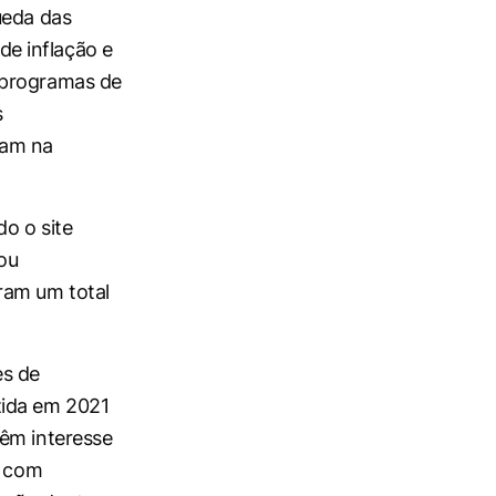
ueda das
e inflação e
 programas de
s
ram na
o o site
 ou
ram um total
es de
zida em 2021
têm interesse
, com