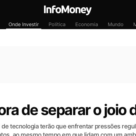
Onde Investir
Política
Economia
Mundo
M
ora de separar o joio 
e tecnologia terão que enfrentar pressões regula
lentos, ao mesmo tempo em que lidam com um ambi