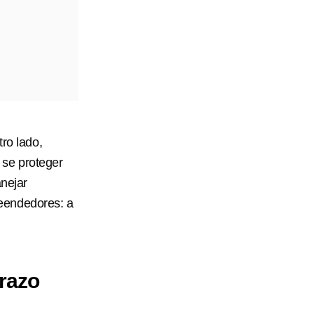
ro lado,
 se proteger
anejar
eendedores: a
razo