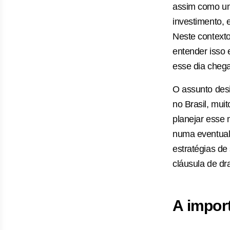
assim como um
investimento, 
Neste context
entender isso 
esse dia chega
O assunto des
no Brasil, mui
planejar esse
numa eventual 
estratégias d
cláusula de dr
A impor