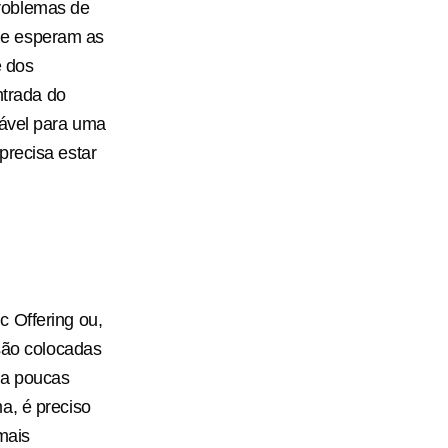
roblemas de
ue esperam as
e dos
ntrada do
iável para uma
precisa estar
 Offering ou,
 são colocadas
ra poucas
a, é preciso
mais