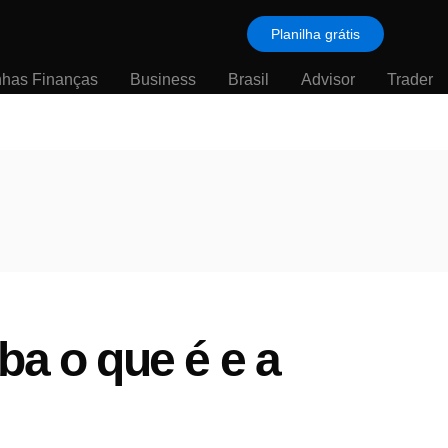
Planilha grátis
nhas Finanças
Business
Brasil
Advisor
Trader
ba o que é e a