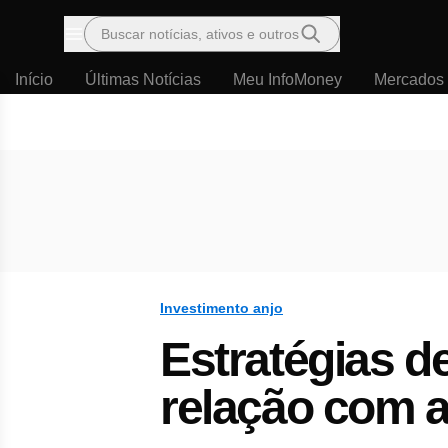
Buscar notícias, ativos e outros
Menu
Início
Últimas Notícias
Meu InfoMoney
Mercados
Investimento anjo
Estratégias d
relação com a