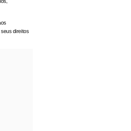
los,
aos
seus direitos