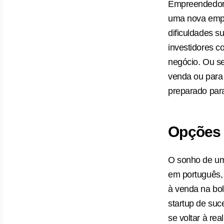
Empreendedore
uma nova empr
dificuldades s
investidores c
negócio. Ou se
venda ou para 
preparado para
Opções 
O sonho de um 
em português, 
à venda na bol
startup de suc
se voltar à re