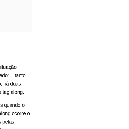
ituação
dor – tanto
o, há duas
 tag along.
es quando o
along ocorre o
s pelas