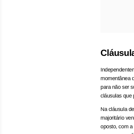
Cláusula
Independentem
momentânea da
para não ser s
cláusulas que 
Na cláusula de
majoritário ve
oposto, com a