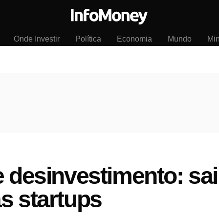
Onde Investir
Política
Economia
Mundo
Mi
e desinvestimento: sai
s startups