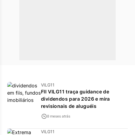
VILG11
FII VILG11 traça guidance de
dividendos para 2026 e mira
revisionais de aluguéis
8 meses atrás
VILG11