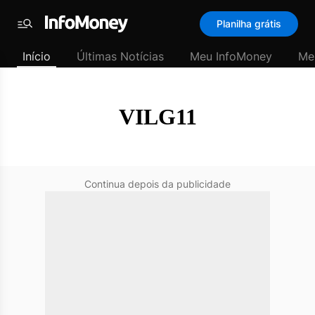
SubHome
Planilha grátis
Padrão
Menu
-
Início
Últimas Notícias
Meu InfoMoney
Me
Últimas
notícias
|
InfoMoney
VILG11
Continua depois da publicidade