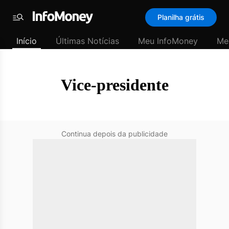
SubHome
Planilha grátis
Padrão
Menu
-
Início
Últimas Notícias
Meu InfoMoney
Me
Últimas
notícias
|
InfoMoney
Vice-presidente
Continua depois da publicidade