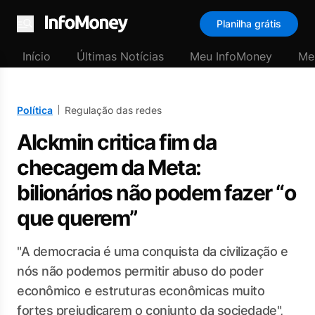
Planilha grátis
Menu
Início
Últimas Notícias
Meu InfoMoney
Me
Política
Regulação das redes
Alckmin critica fim da
checagem da Meta:
bilionários não podem fazer “o
que querem”
"A democracia é uma conquista da civilização e
nós não podemos permitir abuso do poder
econômico e estruturas econômicas muito
fortes prejudicarem o conjunto da sociedade",