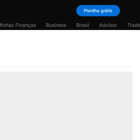
Planilha grátis
inhas Finanças
Business
Brasil
Advisor
Trade