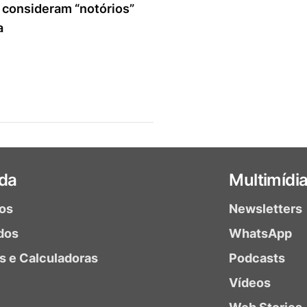
 consideram “notórios”
a
da
Multimídi
ios
Newsletters
dos
WhatsApp
as e Calculadoras
Podcasts
Vídeos