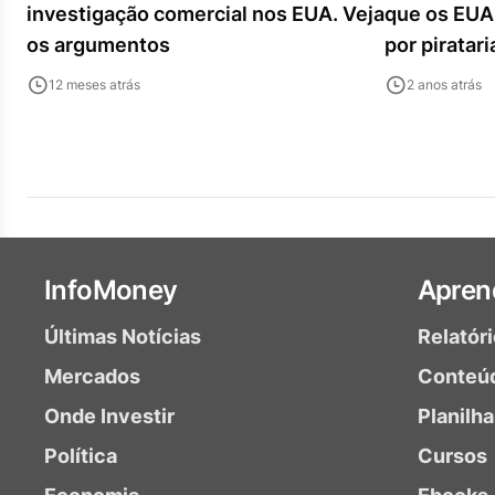
investigação comercial nos EUA. Veja
que os EUA
os argumentos
por piratari
12 meses atrás
2 anos atrás
InfoMoney
Apren
Últimas Notícias
Relatór
Mercados
Conteú
Onde Investir
Planilh
Política
Cursos