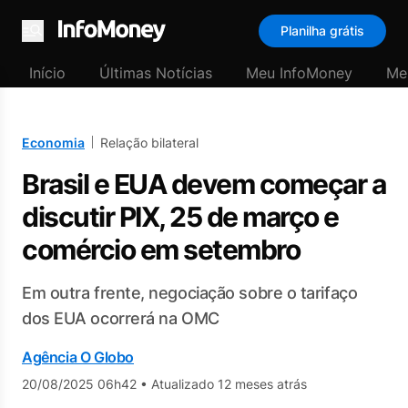
Planilha grátis
Menu
Início
Últimas Notícias
Meu InfoMoney
Me
Economia
Relação bilateral
Brasil e EUA devem começar a
discutir PIX, 25 de março e
comércio em setembro
Em outra frente, negociação sobre o tarifaço
dos EUA ocorrerá na OMC
Agência O Globo
20/08/2025 06h42
•
Atualizado 12 meses atrás