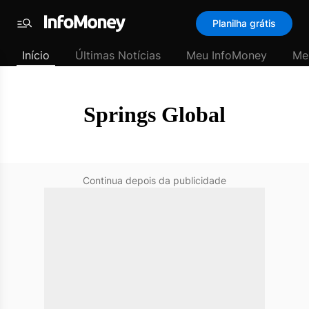
SubHome
Planilha grátis
Padrão
Menu
-
Início
Últimas Notícias
Meu InfoMoney
Me
Últimas
notícias
|
InfoMoney
Springs Global
Continua depois da publicidade