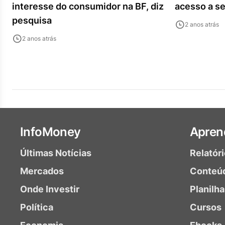
interesse do consumidor na BF, diz
acesso a se
pesquisa
2 anos atrás
2 anos atrás
InfoMoney
Apren
Últimas Notícias
Relatór
Mercados
Conteú
Onde Investir
Planilh
Política
Cursos