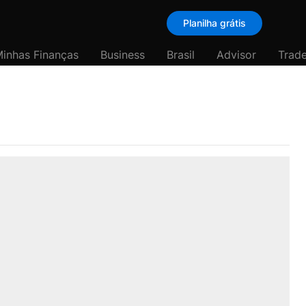
Planilha grátis
inhas Finanças
Business
Brasil
Advisor
Trade