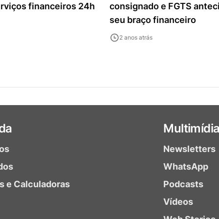
rviços financeiros 24h
consignado e FGTS antec
seu braço financeiro
2 anos atrás
da
Multimídi
ios
Newsletters
dos
WhatsApp
as e Calculadoras
Podcasts
Vídeos