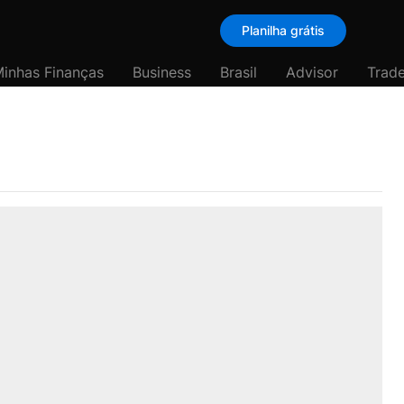
Planilha grátis
inhas Finanças
Business
Brasil
Advisor
Trade