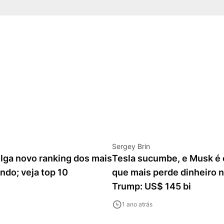
Sergey Brin
lga novo ranking dos mais
Tesla sucumbe, e Musk é o
ndo; veja top 10
que mais perde dinheiro n
Trump: US$ 145 bi
1 ano atrás