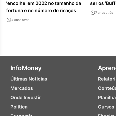
'encolhe' em 2022 no tamanho da
ser os ‘Buff
fortuna e no número de ricaços
7 anos atrás
4 anos atrás
InfoMoney
Apren
Últimas Notícias
Relatór
Mercados
Conteú
Onde Investir
Planilh
Política
Cursos