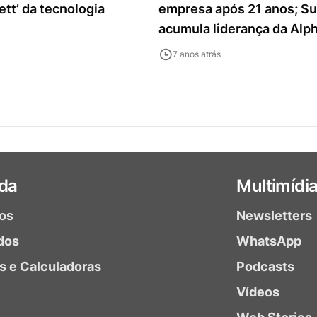
ett’ da tecnologia
empresa após 21 anos; Su
acumula liderança da Alp
7 anos atrás
da
Multimídi
ios
Newsletters
dos
WhatsApp
as e Calculadoras
Podcasts
Vídeos