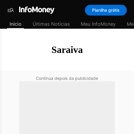
SubHome
Planilha grátis
Padrão
Menu
-
Início
Últimas Notícias
Meu InfoMoney
Me
Últimas
notícias
|
InfoMoney
Saraiva
Continua depois da publicidade