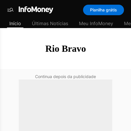
SubHome
Planilha grátis
Padrão
Menu
-
Início
Últimas Notícias
Meu InfoMoney
Me
Últimas
notícias
|
InfoMoney
Rio Bravo
Continua depois da publicidade