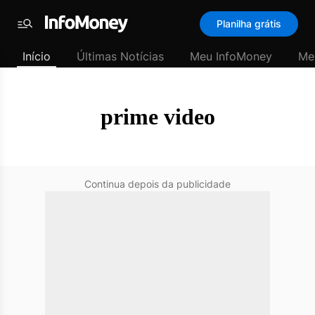
SubHome
Planilha grátis
Padrão
Menu
-
Início
Últimas Notícias
Meu InfoMoney
Me
Últimas
notícias
|
InfoMoney
prime video
Continua depois da publicidade