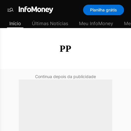
SubHome
Planilha grátis
Padrão
Menu
-
Início
Últimas Notícias
Meu InfoMoney
Me
Últimas
notícias
|
InfoMoney
PP
Continua depois da publicidade