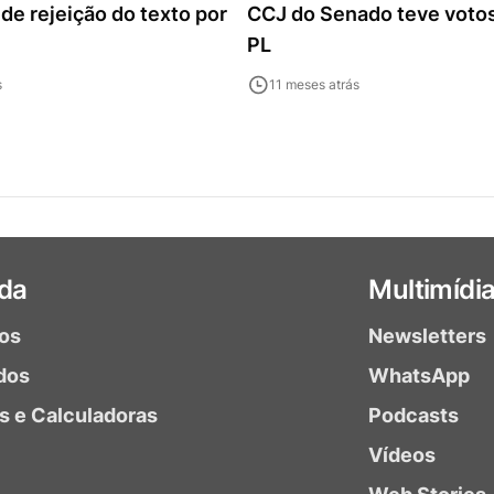
 de rejeição do texto por
CCJ do Senado teve votos
PL
s
11 meses atrás
da
Multimídi
ios
Newsletters
dos
WhatsApp
as e Calculadoras
Podcasts
Vídeos