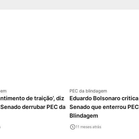
gem
PEC da blindagem
ntimento de traição’, diz
Eduardo Bolsonaro critica
 Senado derrubar PEC da
Senado que enterrou PEC
Blindagem
s
11 meses atrás