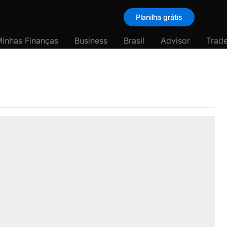
Planilha grátis
inhas Finanças
Business
Brasil
Advisor
Trade