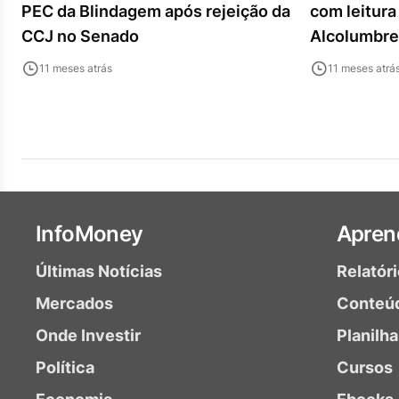
PEC da Blindagem após rejeição da
com leitura
CCJ no Senado
Alcolumbre
11 meses atrás
11 meses atrá
InfoMoney
Apren
Últimas Notícias
Relatór
Mercados
Conteú
Onde Investir
Planilh
Política
Cursos