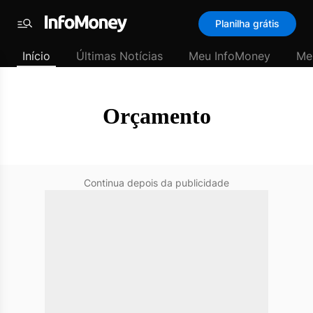
SubHome
Planilha grátis
Padrão
Menu
-
Início
Últimas Notícias
Meu InfoMoney
Me
Últimas
notícias
|
InfoMoney
Orçamento
Continua depois da publicidade