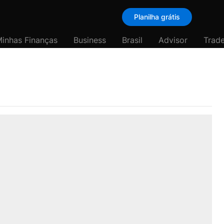
Planilha grátis
inhas Finanças
Business
Brasil
Advisor
Trade