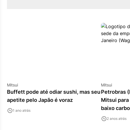
Mitsui
Mitsui
Buffett pode até odiar sushi, mas seu
Petrobras 
apetite pelo Japão é voraz
Mitsui para
baixo carb
1 ano atrás
2 anos atrás