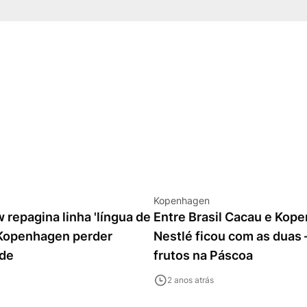
Kopenhagen
repagina linha 'língua de
Entre Brasil Cacau e Kop
 Kopenhagen perder
Nestlé ficou com as duas 
ade
frutos na Páscoa
2 anos atrás