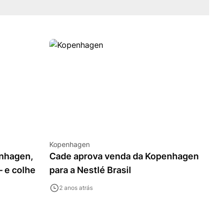
Kopenhagen
enhagen,
Cade aprova venda da Kopenhagen
– e colhe
para a Nestlé Brasil
2 anos atrás