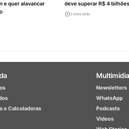
 e quer alavancar
deve superar R$ 4 bilhões
o
3 anos atrás
da
Multimídi
ios
Newsletters
dos
WhatsApp
as e Calculadoras
Podcasts
Vídeos