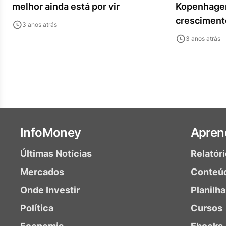
melhor ainda está por vir
Kopenhagen
cresciment
3 anos atrás
3 anos atrás
InfoMoney
Apren
Últimas Notícias
Relatór
Mercados
Conteú
Onde Investir
Planilh
Política
Cursos