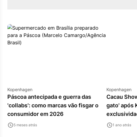
Kopenhagen
Kopenhagen
Páscoa antecipada e guerra das
Cacau Show 
'collabs': como marcas vão fisgar o
gato' após
consumidor em 2026
exclusivid
5 meses atrás
1 ano atrás