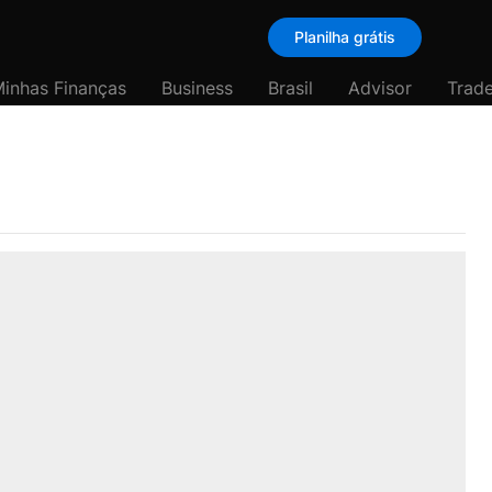
Planilha grátis
inhas Finanças
Business
Brasil
Advisor
Trade