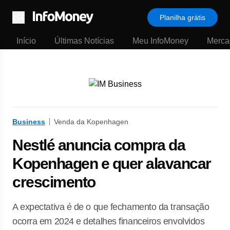
Planilha grátis
Menu
Início
Últimas Notícias
Meu InfoMoney
Merca
Business
Venda da Kopenhagen
Nestlé anuncia compra da
Kopenhagen e quer alavancar
crescimento
A expectativa é de o que fechamento da transação
ocorra em 2024 e detalhes financeiros envolvidos