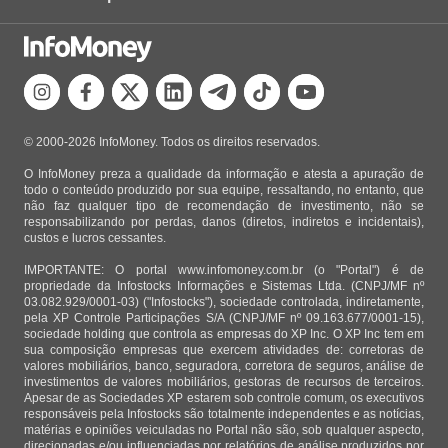
© 2000-2026 InfoMoney. Todos os direitos reservados.
O InfoMoney preza a qualidade da informação e atesta a apuração de
todo o conteúdo produzido por sua equipe, ressaltando, no entanto, que
não faz qualquer tipo de recomendação de investimento, não se
responsabilizando por perdas, danos (diretos, indiretos e incidentais),
custos e lucros cessantes.
IMPORTANTE: O portal www.infomoney.com.br (o "Portal") é de
propriedade da Infostocks Informações e Sistemas Ltda. (CNPJ/MF nº
03.082.929/0001-03) ("Infostocks"), sociedade controlada, indiretamente,
pela XP Controle Participações S/A (CNPJ/MF nº 09.163.677/0001-15),
sociedade holding que controla as empresas do XP Inc. O XP Inc tem em
sua composição empresas que exercem atividades de: corretoras de
valores mobiliários, banco, seguradora, corretora de seguros, análise de
investimentos de valores mobiliários, gestoras de recursos de terceiros.
Apesar de as Sociedades XP estarem sob controle comum, os executivos
responsáveis pela Infostocks são totalmente independentes e as notícias,
matérias e opiniões veiculadas no Portal não são, sob qualquer aspecto,
direcionadas e/ou influenciadas por relatórios de análise produzidos por