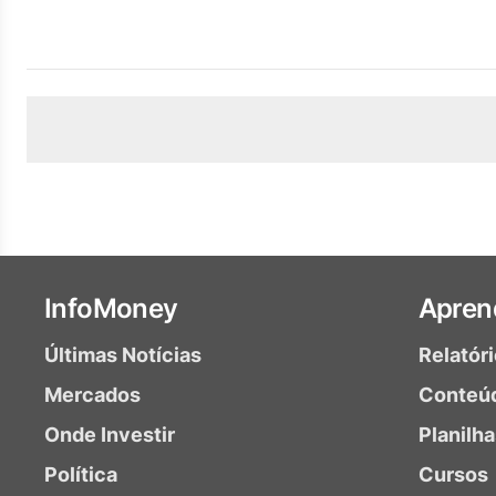
InfoMoney
Apren
Últimas Notícias
Relatór
Mercados
Conteú
Onde Investir
Planilh
Política
Cursos