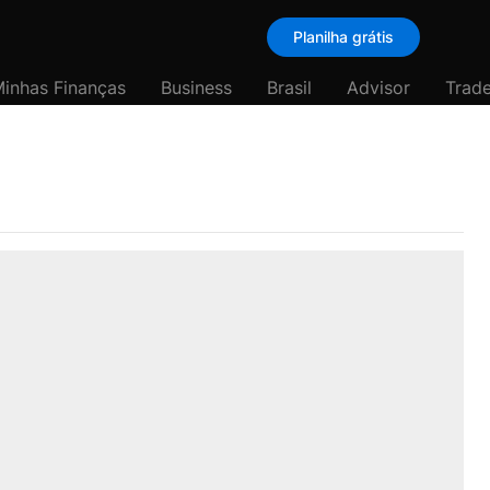
Planilha grátis
inhas Finanças
Business
Brasil
Advisor
Trade