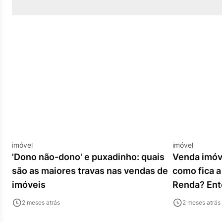
imóvel
imóvel
'Dono não-dono' e puxadinho: quais
Venda imóv
são as maiores travas nas vendas de
como fica a
imóveis
Renda? En
2 meses atrás
2 meses atrás