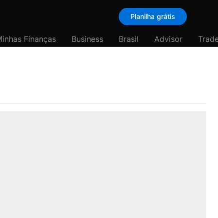
Planilha grátis
inhas Finanças
Business
Brasil
Advisor
Trade