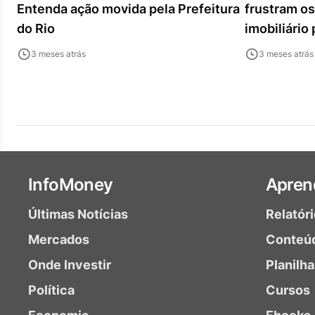
Entenda ação movida pela Prefeitura
frustram os
do Rio
imobiliário
3 meses atrás
3 meses atrás
InfoMoney
Apren
Últimas Notícias
Relatór
Mercados
Conteú
Onde Investir
Planilh
Política
Cursos