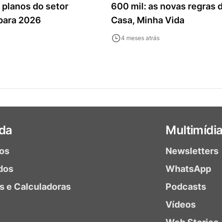
 planos do setor
600 mil: as novas regras 
 para 2026
Casa, Minha Vida
4 meses atrás
da
Multimídi
ios
Newsletters
dos
WhatsApp
as e Calculadoras
Podcasts
Vídeos