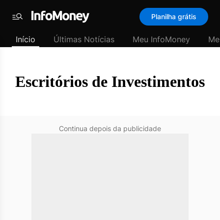
SubHome
Planilha grátis
Padrão
Menu
-
Início
Últimas Notícias
Meu InfoMoney
Me
Últimas
notícias
|
InfoMoney
Escritórios de Investimentos
Continua depois da publicidade