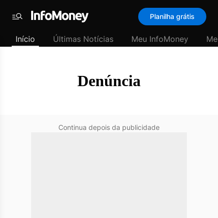
SubHome
Planilha grátis
Padrão
Menu
-
Início
Últimas Notícias
Meu InfoMoney
Me
Últimas
notícias
|
InfoMoney
Denúncia
Continua depois da publicidade