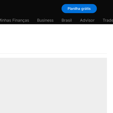
Planilha grátis
inhas Finanças
Business
Brasil
Advisor
Trade