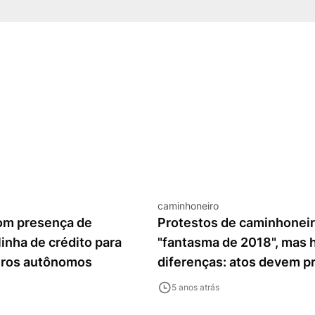
caminhoneiro
com presença de
Protestos de caminhonei
linha de crédito para
"fantasma de 2018", mas 
iros autônomos
diferenças: atos devem p
investidores?
5 anos atrás