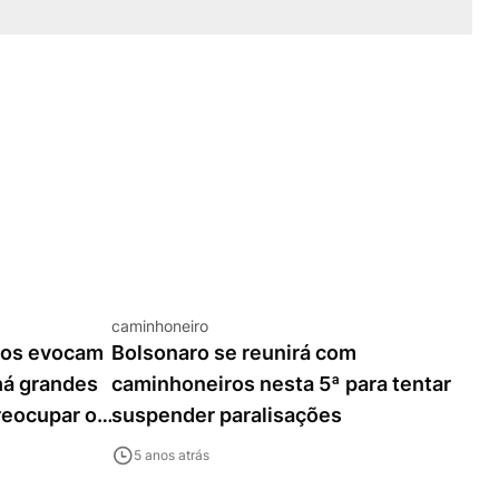
caminhoneiro
ros evocam
Bolsonaro se reunirá com
há grandes
caminhoneiros nesta 5ª para tentar
reocupar os
suspender paralisações
5 anos atrás