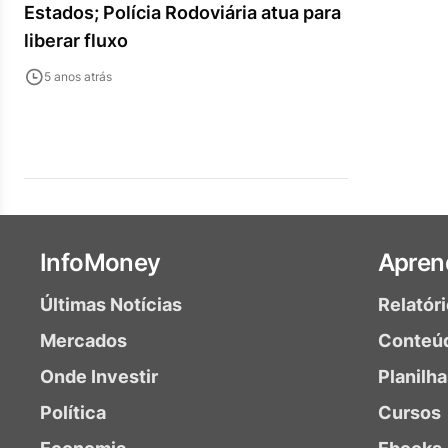
Estados; Polícia Rodoviária atua para
liberar fluxo
5 anos atrás
InfoMoney
Apren
Últimas Notícias
Relatór
Mercados
Conteú
Onde Investir
Planilh
Política
Cursos