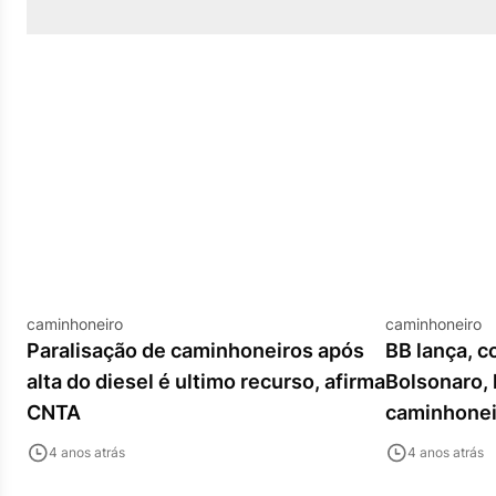
caminhoneiro
caminhoneiro
Paralisação de caminhoneiros após
BB lança, 
alta do diesel é ultimo recurso, afirma
Bolsonaro, 
CNTA
caminhone
4 anos atrás
4 anos atrás