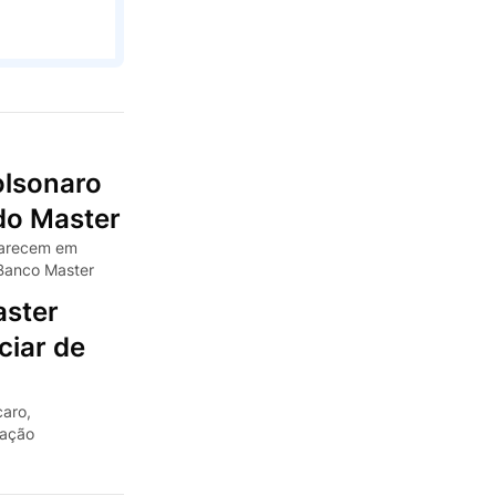
olsonaro
do Master
parecem em
 Banco Master
aster
ciar de
caro,
gação