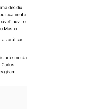
ema decidiu
politicamente
oável” ouvir o
o Master.
 as práticas
.
ais próximo da
 Carlos
reagiram