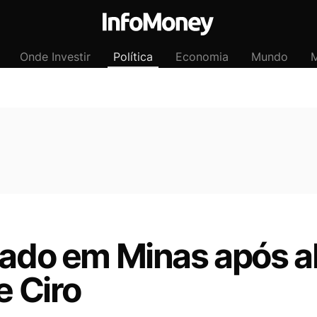
Onde Investir
Política
Economia
Mundo
M
iado em Minas após ab
e Ciro