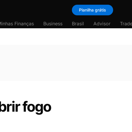
Planilha grátis
inhas Finanças
Business
Brasil
Advisor
Trade
rir fogo