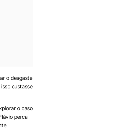
tar o desgaste
 isso custasse
xplorar o caso
Flávio perca
nte.