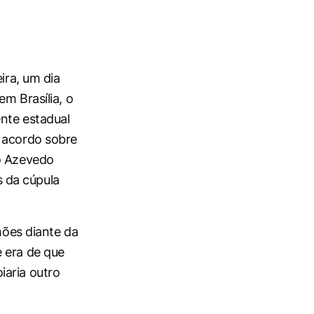
ira, um dia
m Brasília, o
ente estadual
m acordo sobre
ho Azevedo
 da cúpula
mões diante da
 era de que
iaria outro