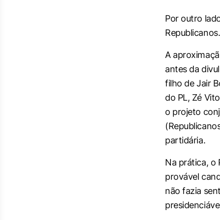
Por outro lado
Republicanos
A aproximação 
antes da divu
filho de Jair
do PL, Zé Vit
o projeto con
(Republicano
partidária.
Na prática, o 
provável cand
não fazia sen
presidenciáve