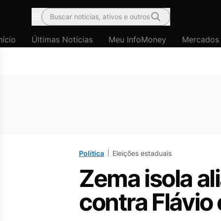
Buscar notícias, ativos e outros
Menu
nício
Últimas Notícias
Meu InfoMoney
Mercados
Política
Eleições estaduais
Zema isola al
contra Flávio 