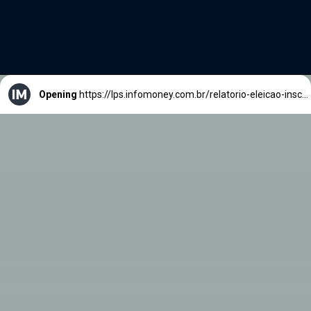
Opening
https://lps.infomoney.com.br/relatorio-eleicao-inscricao//?utm_source=infomoney&utm_medium=web-stories&utm_campaign=rxp-ira&utm_term=hiperlink&utm_content=web-stories