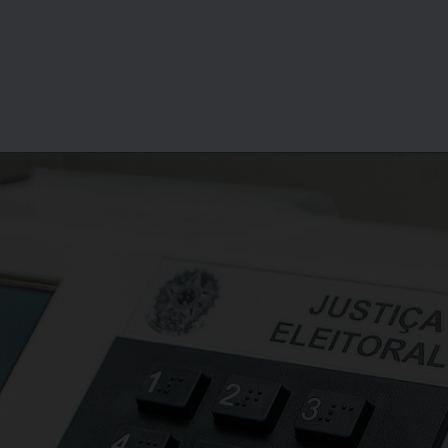
Opening
https://lps.infomoney.com.br/relatorio-eleicao-inscricao//?utm_source=infomoney&utm_medium=web-stories&utm_campaign=rxp-ira&utm_term=hiperlink&utm_content=web-stories