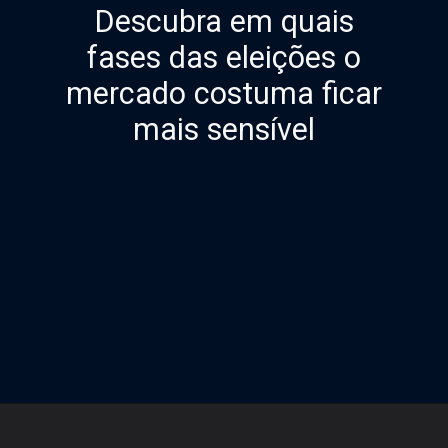
Descubra em quais
fases das eleições o
mercado costuma ficar
mais sensível
Opening
https://lps.infomoney.com.br/relatorio-eleicao-inscricao//?utm_source=infomoney&utm_medium=web-stories&utm_campaign=rxp-ira&utm_term=hiperlink&utm_content=web-stories