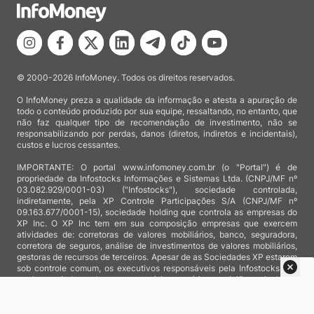
© 2000-2026 InfoMoney. Todos os direitos reservados.
O InfoMoney preza a qualidade da informação e atesta a apuração de
todo o conteúdo produzido por sua equipe, ressaltando, no entanto, que
não faz qualquer tipo de recomendação de investimento, não se
responsabilizando por perdas, danos (diretos, indiretos e incidentais),
custos e lucros cessantes.
IMPORTANTE: O portal www.infomoney.com.br (o "Portal") é de
propriedade da Infostocks Informações e Sistemas Ltda. (CNPJ/MF nº
03.082.929/0001-03) ("Infostocks"), sociedade controlada,
indiretamente, pela XP Controle Participações S/A (CNPJ/MF nº
09.163.677/0001-15), sociedade holding que controla as empresas do
XP Inc. O XP Inc tem em sua composição empresas que exercem
atividades de: corretoras de valores mobiliários, banco, seguradora,
corretora de seguros, análise de investimentos de valores mobiliários,
gestoras de recursos de terceiros. Apesar de as Sociedades XP estarem
sob controle comum, os executivos responsáveis pela Infostocks são
totalmente independentes e as notícias, matérias e opiniões veiculadas
no Portal não são, sob qualquer aspecto, direcionadas e/ou
influenciadas por relatórios de análise produzidos por áreas técnicas
das empresas do XP Inc, nem por decisões comerciais e de negócio de