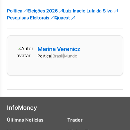
Política
Eleições 2026
Luiz Inácio Lula da Silva
Pesquisas Eleitorais
Quaest
Marina Verenicz
Política
|
Brasil
|
Mundo
InfoMoney
Últimas Notícias
Trader