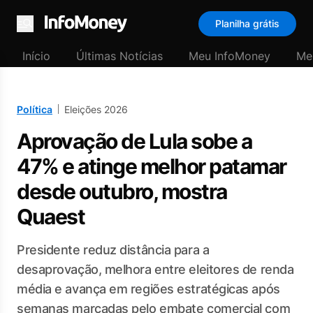
Planilha grátis
Menu
Início
Últimas Notícias
Meu InfoMoney
Me
Política
Eleições 2026
Aprovação de Lula sobe a
47% e atinge melhor patamar
desde outubro, mostra
Quaest
Presidente reduz distância para a
desaprovação, melhora entre eleitores de renda
média e avança em regiões estratégicas após
semanas marcadas pelo embate comercial com