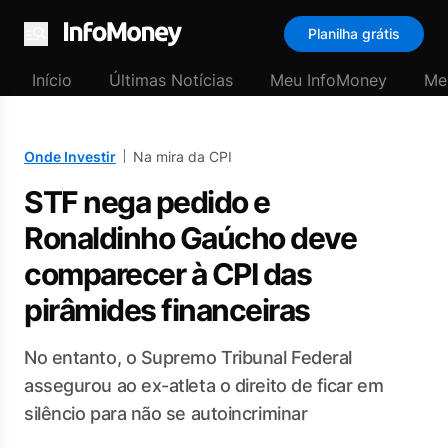
Planilha grátis
Menu
Início
Últimas Notícias
Meu InfoMoney
Me
Onde Investir
Na mira da CPI
STF nega pedido e
Ronaldinho Gaúcho deve
comparecer à CPI das
pirâmides financeiras
No entanto, o Supremo Tribunal Federal
assegurou ao ex-atleta o direito de ficar em
silêncio para não se autoincriminar