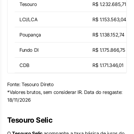
Tesouro
R$ 1.232.685,71
LCI/LCA
R$ 1.153.563,04
Poupança
R$ 1.138.152,74
Fundo DI
R$ 1.175.866,75
CDB
R$ 1.171.346,01
Fonte: Tesouro Direto
*Valores brutos, sem considerar IR. Data do resgaste:
18/11/2026
Tesouro Selic
O
Tesouro Selic
acompanha a taxa básica de juros do