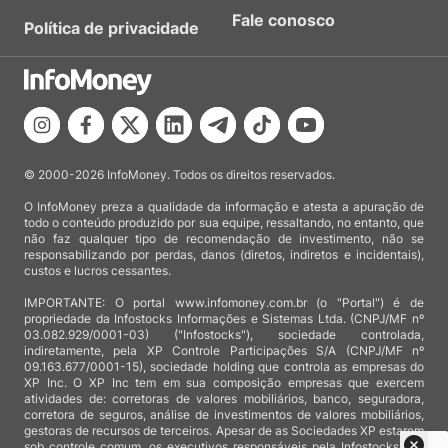
Fale conosco
Política de privacidade
© 2000-2026 InfoMoney. Todos os direitos reservados.
O InfoMoney preza a qualidade da informação e atesta a apuração de
todo o conteúdo produzido por sua equipe, ressaltando, no entanto, que
não faz qualquer tipo de recomendação de investimento, não se
responsabilizando por perdas, danos (diretos, indiretos e incidentais),
custos e lucros cessantes.
IMPORTANTE: O portal www.infomoney.com.br (o "Portal") é de
propriedade da Infostocks Informações e Sistemas Ltda. (CNPJ/MF nº
03.082.929/0001-03) ("Infostocks"), sociedade controlada,
indiretamente, pela XP Controle Participações S/A (CNPJ/MF nº
09.163.677/0001-15), sociedade holding que controla as empresas do
XP Inc. O XP Inc tem em sua composição empresas que exercem
atividades de: corretoras de valores mobiliários, banco, seguradora,
corretora de seguros, análise de investimentos de valores mobiliários,
gestoras de recursos de terceiros. Apesar de as Sociedades XP estarem
sob controle comum, os executivos responsáveis pela Infostocks são