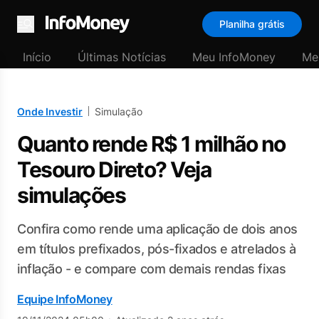
Planilha grátis
Menu
Início
Últimas Notícias
Meu InfoMoney
Me
Onde Investir
Simulação
Quanto rende R$ 1 milhão no
Tesouro Direto? Veja
simulações
Confira como rende uma aplicação de dois anos
em títulos prefixados, pós-fixados e atrelados à
inflação - e compare com demais rendas fixas
Equipe InfoMoney