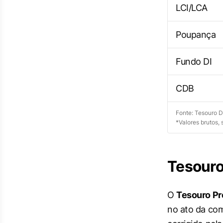
LCI/LCA
Poupança
Fundo DI
CDB
Fonte: Tesouro D
*Valores brutos,
Tesouro
O
Tesouro Pr
no ato da com