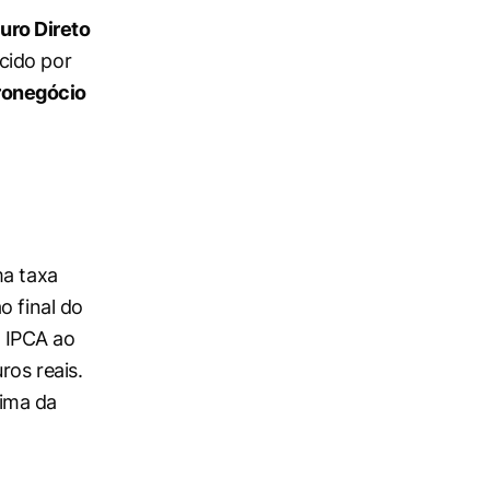
uro Direto
cido por
gronegócio
ma taxa
o final do
o IPCA ao
ros reais.
cima da