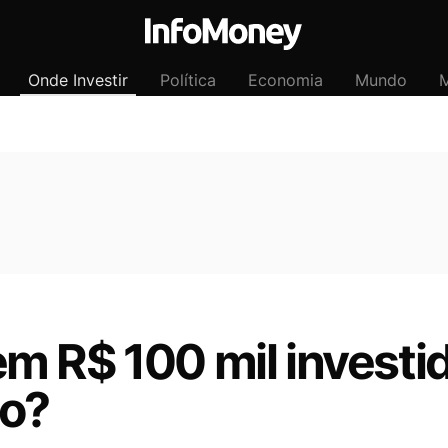
Onde Investir
Política
Economia
Mundo
M
m R$ 100 mil investi
to?