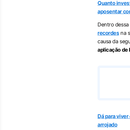
Quanto invest
aposentar com
Dentro dessa 
recordes
na s
causa da segu
aplicação de 
Dá para viver
arrojado