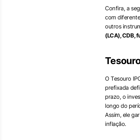
Confira, a seg
com diferente
outros instr
(LCA), CDB, 
Tesour
O Tesouro IPC
prefixada def
prazo, o inves
longo do perí
Assim, ele g
inflação.