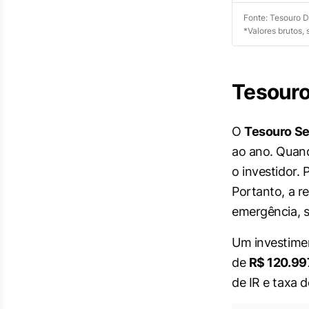
Fonte: Tesouro D
*Valores brutos,
Tesouro
O
Tesouro Se
ao ano. Quand
o investidor.
Portanto, a r
emergência, s
Um investime
de
R$ 120.99
de IR e taxa d