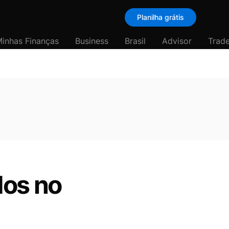
Planilha grátis
inhas Finanças
Business
Brasil
Advisor
Trade
dos no