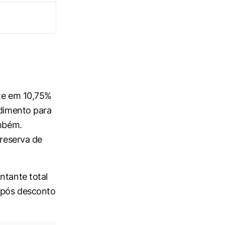
nte em 10,75%
ndimento para
ambém.
 reserva de
ntante total
Após desconto