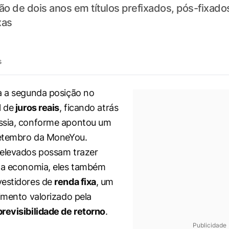
o de dois anos em títulos prefixados, pós-fixados 
xas
s
a a segunda posição no
l de
juros reais
, ficando atrás
ssia, conforme apontou um
setembro da MoneYou.
 elevados possam trazer
 a economia, eles também
vestidores de
renda fixa
, um
timento valorizado pela
revisibilidade de retorno
.
Publicidade