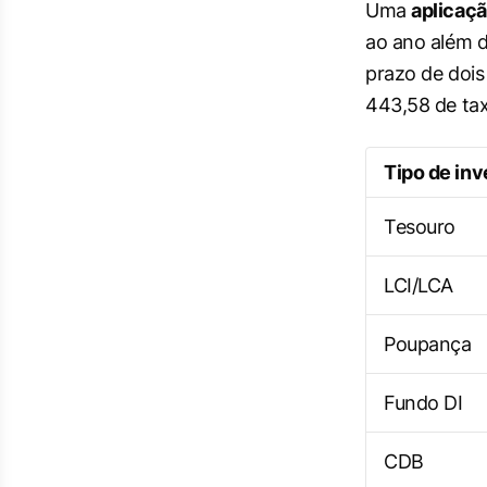
Uma
aplicaç
ao ano além 
prazo de dois
443,58 de taxa
Tipo de in
Tesouro
LCI/LCA
Poupança
Fundo DI
CDB