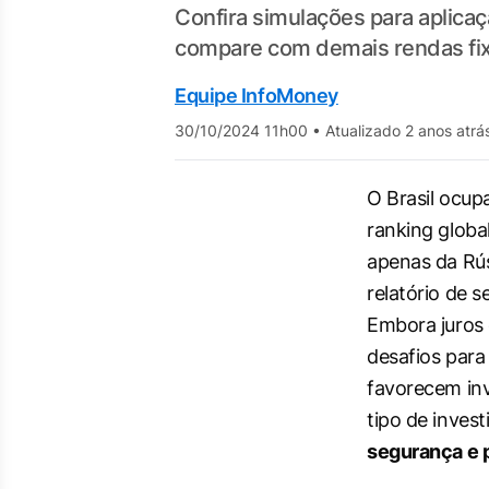
Confira simulações para aplicaçã
compare com demais rendas fi
Equipe InfoMoney
30/10/2024 11h00
•
Atualizado 2 anos atrá
O Brasil ocup
ranking globa
apenas da Rú
relatório de 
Embora juros
desafios para
favorecem in
tipo de inves
segurança e p