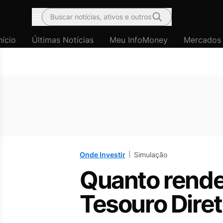
Buscar notícias, ativos e outros
Menu
nício
Últimas Notícias
Meu InfoMoney
Mercados
Onde Investir
Simulação
Quanto rende
Tesouro Dire