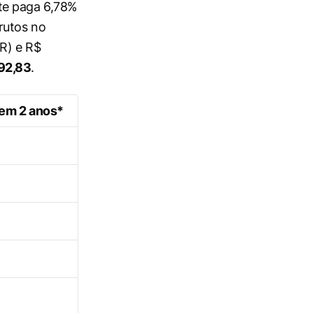
te paga 6,78%
rutos no
R) e R$
92,83
.
 em 2 anos*