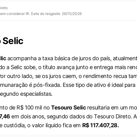
ireto
 sem considerar IR. Data do resgaste: 29/10/2026
 Selic
lic
acompanha a taxa básica de juros do país, atualme
o a Selic sobe, o título avança junto e entrega mais re
 Por outro lado, se os juros caem, o rendimento recua t
emunaração é pós-fixada. Esse tipo de ativo é ideal para
egundo especialistas.
nto de R$ 100 mil no
Tesouro Selic
resultaria em um mo
7,46
em dois anos, segundo dados do Tesouro Direto. 
e custódia, o valor líquido fica em
R$ 117.407,28.