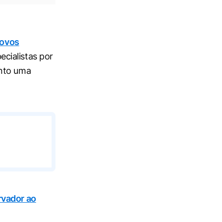
ovos
cialistas por
anto uma
rvador ao