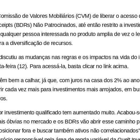
omissão de Valores Mobiliários (CVM) de liberar o acesso d
eipts (BDRs) Não Patrocinados, até então restrito a invest
a qualquer pessoa interessada no produto amplia de vez o l
ra a diversificação de recursos.
iscutiu as mudanças nas regras e os impactos na vida do 
ta-feira (12). Para acessá-la, basta clicar no link acima.
 vêm bem a calhar, já que, com juros na casa dos 2% ao ano, 
rir cada vez mais para investimentos mais arrojados, em b
vos.
r investimento qualificado tem aumentado muito. Acabou-
ais óbvias no mercado e os BDRs vão abrir esse caminho p
posicionar fora e buscar também ativos não correlacionados
sócio responsável pela área de renda variável da Guelt Inv