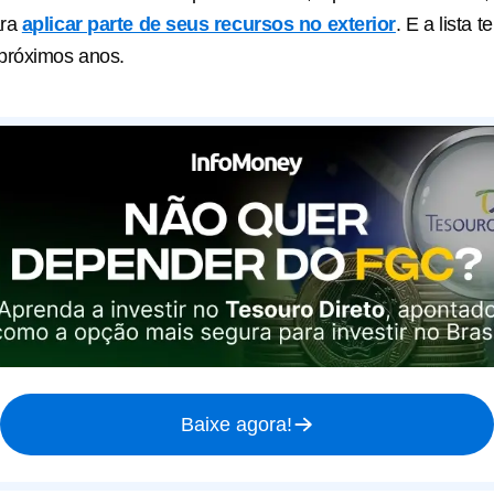
ara
aplicar parte de seus recursos no exterior
. E a lista 
próximos anos.
Baixe agora!