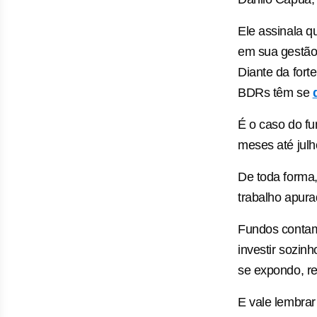
Ele assinala 
em sua gestão
Diante da fort
BDRs têm se
É o caso do f
meses até julh
De toda forma
trabalho apur
Fundos contam
investir sozinh
se expondo, re
E vale lembrar