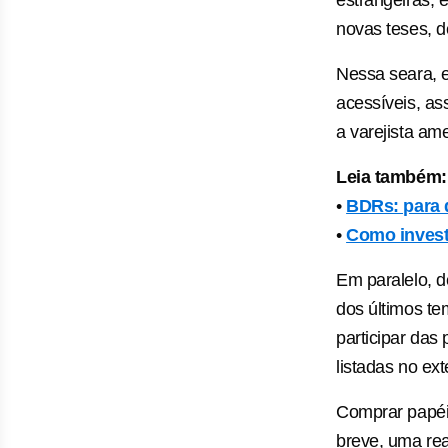
novas teses, d
Nessa seara, 
acessíveis, a
a varejista am
Leia também:
•
BDRs: para 
•
Como invest
Em paralelo, d
dos últimos te
participar das
listadas no exte
Comprar papéi
breve, uma rea