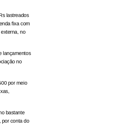
Rs lastreados
renda fixa com
 externa, no
de lançamentos
ociação no
500 por meio
ixas,
mo bastante
, por conta do