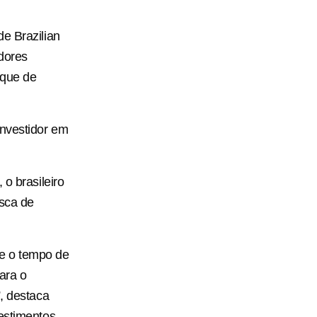
e Brazilian
idores
eque de
investidor em
o brasileiro
usca de
se o tempo de
ara o
”, destaca
estimentos.