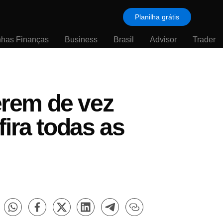
Planilha grátis
nhas Finanças
Business
Brasil
Advisor
Trader
rem de vez
ira todas as