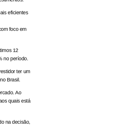
is eficientes
s com foco em
timos 12
5% no período.
estidor ter um
o Brasil.
ercado. Ao
 aos quais está
do na decisão,