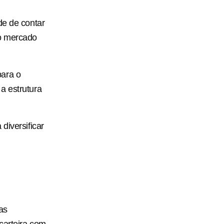
de de contar
ao mercado
para o
a estrutura
diversificar
as
carteira com