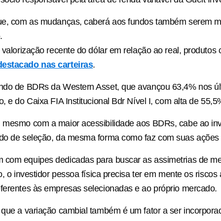
que, com as mudanças, caberá aos fundos também serem ma
.
e valorização recente do dólar em relação ao real, produto
destacado nas carteiras
.
undo de BDRs da Western Asset, que avançou 63,4% nos úl
o, e do Caixa FIA Institucional Bdr Nível I, com alta de 55,
, mesmo com a maior acessibilidade aos BDRs, cabe ao inv
ado de seleção, da mesma forma como faz com suas ações n
 com equipes dedicadas para buscar as assimetrias de m
o, o investidor pessoa física precisa ter em mente os riscos
ferentes às empresas selecionadas e ao próprio mercado.
 que a variação cambial também é um fator a ser incorpora