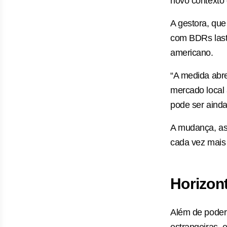
novo contexto d
A gestora, que
com BDRs last
americano.
“A medida abr
mercado local 
pode ser ainda
A mudança, ass
cada vez mais s
Horizon
Além de poder
estrangeiras, 