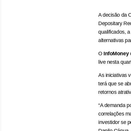
A decisão da C
Depositary Rec
qualificados, 
alternativas pa
O
InfoMoney
d
live nesta quar
As iniciativas
terá que se ab
retornos atrati
“A demanda po
correlações m
investidor se 
Danilo Cápua, 