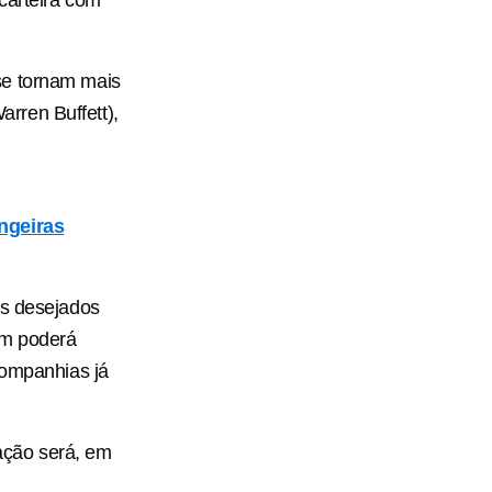
se tornam mais
rren Buffett),
ngeiras
is desejados
ém poderá
companhias já
ação será, em