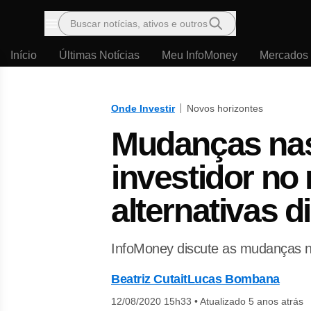
Buscar notícias, ativos e outros
Menu
Início
Últimas Notícias
Meu InfoMoney
Mercados
Onde Investir
Novos horizontes
Mudanças nas
investidor no
alternativas d
InfoMoney discute as mudanças na
Beatriz Cutait
Lucas Bombana
12/08/2020 15h33
•
Atualizado 5 anos atrás