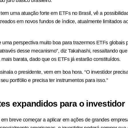
o juro básico brasileiro.
 tem uma atuação forte em ETFs no Brasil, vê a possibilida
reados em novos fundos de índice, atualmente limitados 
e uma perspectiva muito boa para trazermos ETFs globais 
através desse mecanismo”, diz Takahashi, ressaltando que 
 mais barata, dado que os ETFs já estarão constituídos.
inala o presidente, vem em boa hora. “O investidor precisa 
eu portfólio e precisa ter instrumentos para isso.”
tes expandidos para o investidor
 em breve começar a aplicar em ações de grandes empres
especialmente americanas, o investidor poderá compor sua 