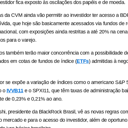
estidor fica exposto às oscilações dos papéis e de moeda.
s da CVM ainda vão permitir ao investidor ter acesso a BD
dívida, que hoje são basicamente acessados via fundos de 
nacional, com exposições ainda restritas a até 20% na cena
os para o varejo.
os também terão maior concorrência com a possibilidade 
dos em cotas de fundos de índice (
ETFs
) admitidas à neg
dor se expõe a variação de índices como o americano S&P 
o o
IVVB11
e o SPXI11, que têm taxas de administração ba
te de 0,23% e 0,21% ao ano.
hi, presidente da BlackRock Brasil, vê as novas regras co
 o mercado e para o acesso do investidor, além de oportuno