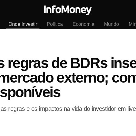
Onde Investir
Política
Economia
Mundo
Mi
 regras de BDRs inse
 mercado externo; conf
isponíveis
s regras e os impactos na vida do investidor em live