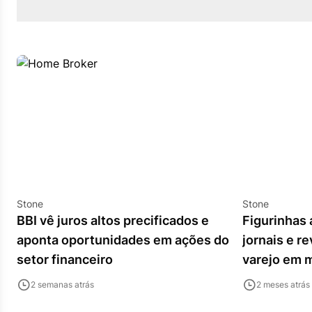
Stone
Stone
BBI vê juros altos precificados e
Figurinhas 
aponta oportunidades em ações do
jornais e r
setor financeiro
varejo em 
2 semanas atrás
2 meses atrás