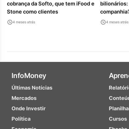
cobrança da Softo, que tem iFood e
bilionários:
Stone como clientes
companhia
4 meses atrás
4 meses atrás
InfoMoney
Apren
Últimas Notícias
Relatór
Mercados
Conteú
Onde Investir
Planilh
Política
Cursos