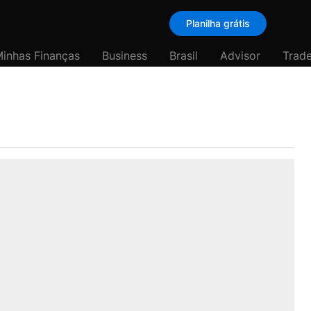
Planilha grátis
inhas Finanças
Business
Brasil
Advisor
Trade