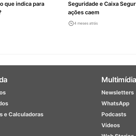
 o que indica para
Seguridade e Caixa Segur
?
ações caem
4 meses atrás
da
Multimídi
ios
Newsletters
dos
WhatsApp
as e Calculadoras
Podcasts
Vídeos