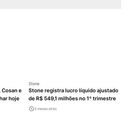
Stone
, Cosan e
Stone registra lucro líquido ajustado
har hoje
de R$ 549,1 milhões no 1º trimestre
3 meses atrás