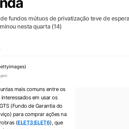
enda
e fundos mútuos de privatização teve de espera
erminou nesta quarta (14)
s
ages)
untas mais comuns entre os
 interessados em usar os
FGTS (Fundo de Garantia do
viço) para comprar ações na
robras (
ELET3
;
ELET6
), que