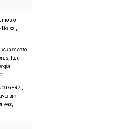
iamos o
 Bolsa”,
, usualmente
ras, Itaú
ergia
o.
ndeu 684%,
tiveram
a vez,