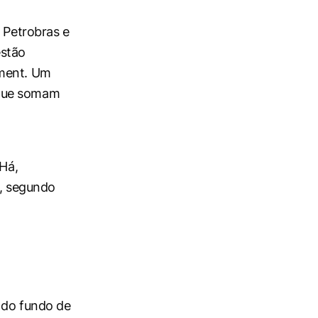
e Petrobras e
estão
ement. Um
 que somam
 Há,
e, segundo
 do fundo de