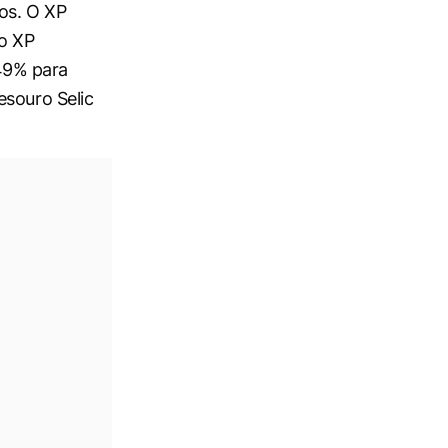
nos. O XP
 o XP
49% para
esouro Selic