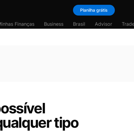
Planilha grátis
inhas Finanças
Business
Brasil
Advisor
Trade
possível
ualquer tipo