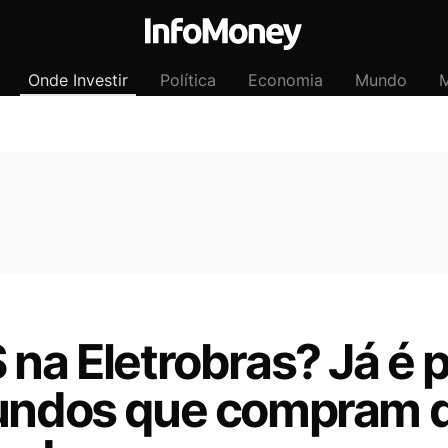
Onde Investir
Política
Economia
Mundo
M
 na Eletrobras? Já é 
fundos que compram q