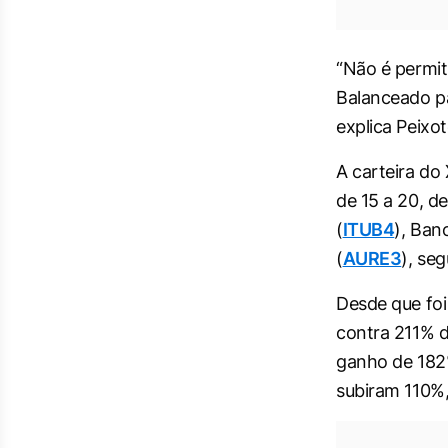
“Não é permit
Balanceado pa
explica Peixot
A carteira do
de 15 a 20, de
(
ITUB4
), Banc
(
AURE3
), se
Desde que foi
contra 211% 
ganho de 182%
subiram 110%,