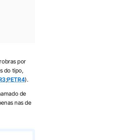
trobras por
s do tipo,
R3
;
PETR4
).
chamado de
apenas nas de