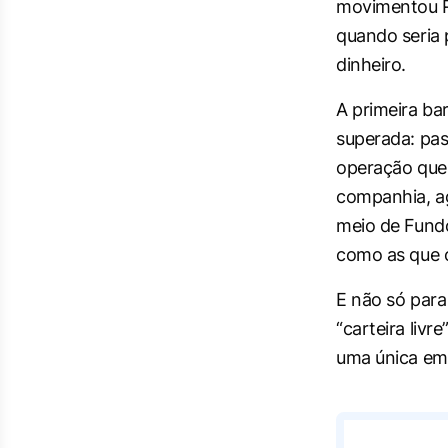
movimentou R$
quando seria 
dinheiro.
A primeira ba
superada: pas
operação que 
companhia, ag
meio de Fundo
como as que 
E não só para
“carteira liv
uma única em