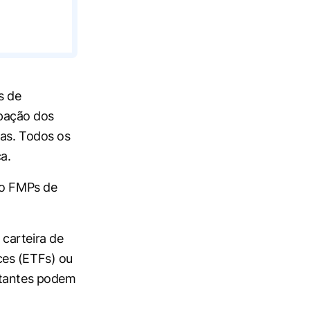
s de
ipação dos
ras. Todos os
a.
do FMPs de
carteira de
ces (ETFs) ou
stantes podem