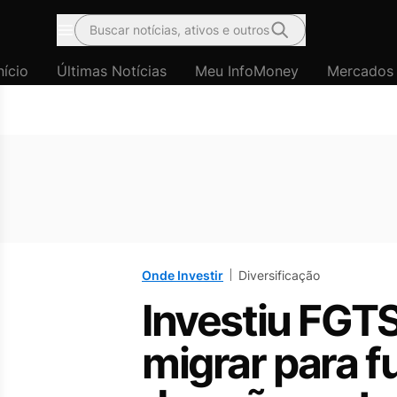
Buscar notícias, ativos e outros
Menu
nício
Últimas Notícias
Meu InfoMoney
Mercados
Onde Investir
Diversificação
Investiu FGTS
migrar para 